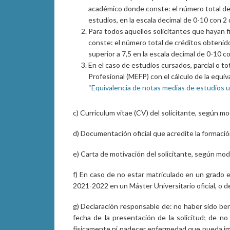
académico donde conste: el número total de 
estudios, en la escala decimal de 0-10 con 2
Para todos aquellos solicitantes que hayan fi
conste: el número total de créditos obtenido
superior a 7,5 en la escala decimal de 0-10 c
En el caso de estudios cursados, parcial o 
Profesional (MEFP) con el cálculo de la equiva
“
Equivalencia de notas medias de estudios un
c) Currículum vitae (CV) del solicitante, según mo
d) Documentación oficial que acredite la formació
e) Carta de motivación del solicitante, según mode
f) En caso de no estar matriculado en un grado
2021-2022 en un Máster Universitario oficial, o de
g) Declaración responsable de: no haber sido ben
fecha de la presentación de la solicitud; de no
físicamente ni padecer enfermedad que pueda impe