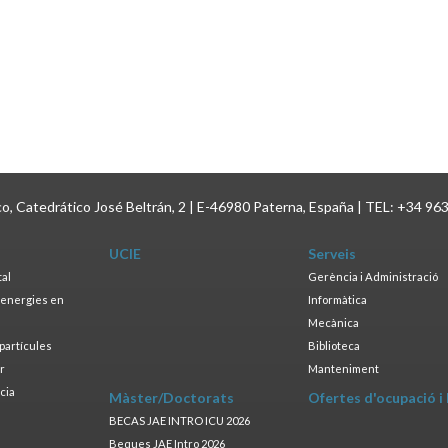
ico, Catedrático José Beltrán, 2 | E-46980 Paterna, España | TEL: +34 96
UCIE
Serveis
tal
Gerència i Administració
s energies en
Informàtica
s
Mecànica
opartícules
Biblioteca
ar
Manteniment
cia
Màster/Doctorats
Ofertes d'ocupació i
a
BECAS JAE INTRO ICU 2026
Beques JAE Intro 2026