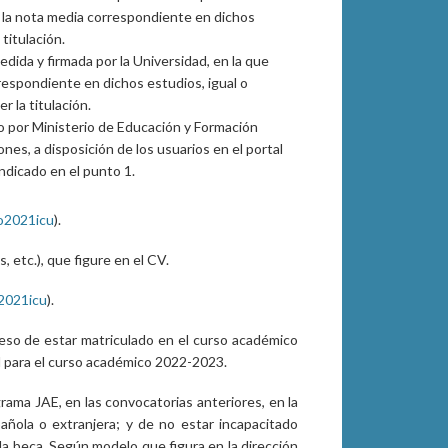
, la nota media correspondiente en dichos
titulación.
edida y firmada por la Universidad, en la que
respondiente en dichos estudios, igual o
 la titulación.
o por Ministerio de Educación y Formación
ones, a disposición de los usuarios en el portal
 indicado en el punto 1.
ro2021icu
).
 etc.), que figure en el CV.
o2021icu
).
eso de estar matriculado en el curso académico
ial para el curso académico 2022-2023.
rama JAE, en las convocatorias anteriores, en la
pañola o extranjera; y de no estar incapacitado
la beca. Según modelo que figura en la dirección