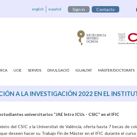
english
español
Sign in
Contacto
ERCA
UCIE
SERVEIS
DIVULGACIÓ
IGUALTAT
MÀSTER/DOCTORATS
IÓN A LA INVESTIGACIÓN 2022 EN EL INSTITUT
studiantes universitarios “JAE Intro ICUs - CSIC” en el IFIC
 mixto del CSIC y la Universitat de València, oferta hasta 7 becas de co
 que deseen hacer su Trabajo Fin de Máster en el IFIC durante el curs