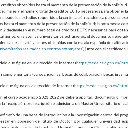
créditos obtenidos hasta el momento de la presentación de la solicitud
 decimales y el número total de créditos ECTS necesarios para obtener la 
nalizado los estudios requeridos, la certificación académica personal exp
s hasta el momento de la presentación de la solicitud; la nota media cor
on 2 decimales y el número total de créditos ECTS necesarios para obtener
totalmente, en sistemas universitarios extranjeros, el documento generad
lencia de las calificaciones obtenidas con la escala española de calificaci
iversitarios realizados en centros extranjeros
”, junto con el certificado
delo que figura en la dirección de Internet (
https://sede.csic.gob.es/int
n complementaria (cursos, idiomas, becas de colaboración, becas Erasmus,
lo que figura en la dirección de Internet (
https://sede.csic.gob.es/intr
 en el curso académico 2021-2022 se deberá aportar: documento o impr
 la inscripción, preinscripción o admisión a un Máster Universitario ofic
eficiario de una beca de Introducción a la Investigación dentro del prog
 estar en posesión del título de Doctor, por cualquier universidad es
dir el desarrollo de la actividad formativa que constituya el objeto de 