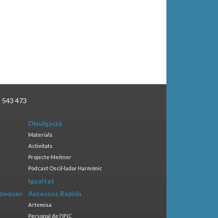
3 543 473
Divulgació
Materials
Activitats
Projecte Meitner
Podcast Oscil·lador Harmònic
Igualtat
 beques
Accessos Ràpids
Artemisa
Personal de l'IFIC