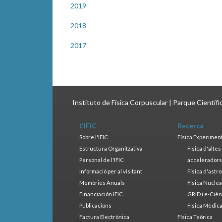
2019
2018
2017
Instituto de Física Corpuscular | Parque Científ
L'IFIC
Recerca
Sobre l'IFIC
Física Experimen
Estructura Organitzativa
Física d'alte
Personal de l'IFIC
accelerador
Informació per al visitant
Física d'astr
Memòries Anuals
Física Nucle
Financiación IFIC
GRID i e-Cièn
Publicacions
Física Mèdic
Factura Electrònica
Física Teòrica