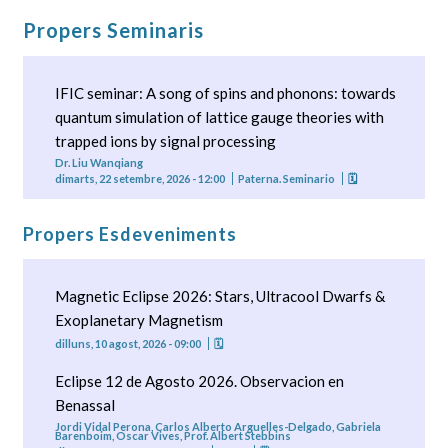
Propers Seminaris
IFIC seminar: A song of spins and phonons: towards
quantum simulation of lattice gauge theories with
trapped ions by signal processing
Dr. Liu Wanqiang
dimarts, 22 setembre, 2026 - 12:00
Paterna. Seminario
🗓
Propers Esdeveniments
Magnetic Eclipse 2026: Stars, Ultracool Dwarfs &
Exoplanetary Magnetism
dilluns, 10 agost, 2026 - 09:00
🗓
Eclipse 12 de Agosto 2026. Observacion en
Benassal
Jordi Vidal Perona, Carlos Alberto Arguelles-Delgado, Gabriela
Barenboim, Oscar Vives, Prof. Albert Stebbins