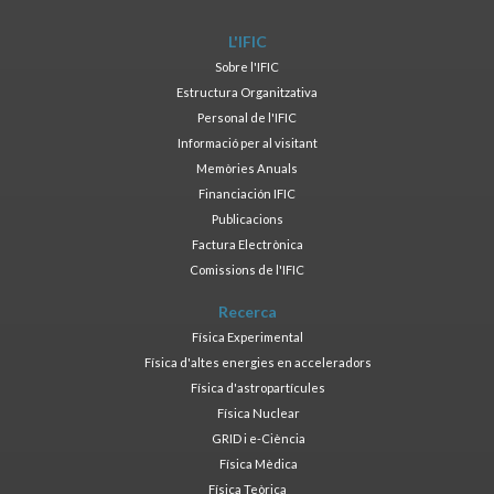
L'IFIC
Sobre l'IFIC
Estructura Organitzativa
Personal de l'IFIC
Informació per al visitant
Memòries Anuals
Financiación IFIC
Publicacions
Factura Electrònica
Comissions de l'IFIC
Recerca
Física Experimental
Física d'altes energies en acceleradors
Física d'astropartícules
Física Nuclear
GRID i e-Ciència
Física Mèdica
Física Teòrica