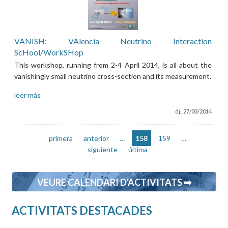
VANISH: VAlencia Neutrino Interaction
ScHool/WorkSHop
This workshop, running from 2-4 April 2014, is all about the
vanishingly small neutrino cross-section and its measurement.
leer más
dj., 27/03/2014
primera
anterior
…
158
159
…
siguiente
última
VEURE CALENDARI D'ACTIVITATS ➡
ACTIVITATS DESTACADES