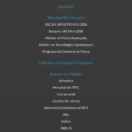
Igualtat
Màster/Doctorats
BECAS JAE INTRO ICU 2026
Beques JAE Intro 2026
Màster en Física Avançada
Màster en Tecnologies Quàntiques
Programa de Doctorat en Física
Ofertes d'ocupació i beques
Accessos Ràpids
Artemisa
Personal de l'IFIC
Correu web
Llestes de correu
Intervenció (Autoservei IRT)
HAL
Indico
WIKI.JS