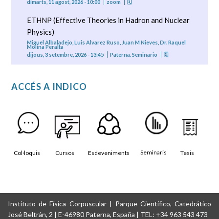
dimarts, 11 agost, 2026 - 10:00
zoom
🗓
ETHNP (Effective Theories in Hadron and Nuclear
Physics)
Miguel Albaladejo, Luis Alvarez Ruso, Juan M Nieves, Dr. Raquel
Molina Peralta
dijous, 3 setembre, 2026 - 13:45
Paterna. Seminario
🗓
ACCÉS A INDICO
Seminaris
Col·loquis
Cursos
Esdeveniments
Tesis
Instituto de Física Corpuscular | Parque Científico, Catedrático
José Beltrán, 2 | E-46980 Paterna, España | TEL: +34 963 543 473