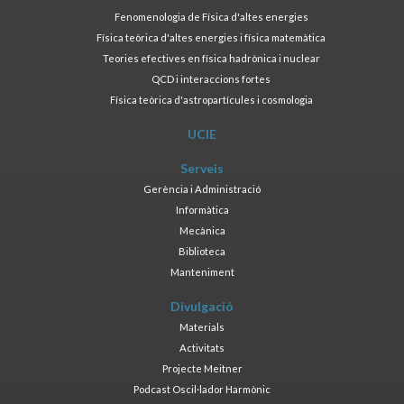
Fenomenologia de Física d'altes energies
Física teòrica d'altes energies i física matemàtica
Teories efectives en física hadrònica i nuclear
QCD i interaccions fortes
Física teòrica d'astropartícules i cosmologia
UCIE
Serveis
Gerència i Administració
Informàtica
Mecànica
Biblioteca
Manteniment
Divulgació
Materials
Activitats
Projecte Meitner
Podcast Oscil·lador Harmònic