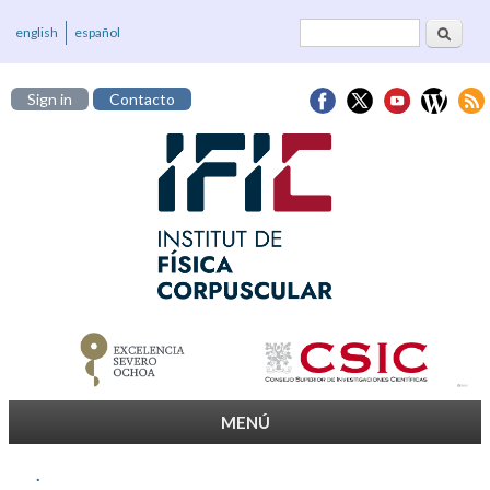
Cerca
Formulari de
english
español
cerca
Sign in
Contacto
MENÚ
.