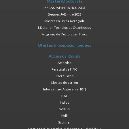
Màster/Doctorats
BECAS JAE INTRO ICU 2026
Beques JAE Intro 2026
Màster en Física Avançada
Màster en Tecnologies Quàntiques
Programa de Doctorat en Física
Ofertes d'ocupació i beques
Accessos Ràpids
Artemisa
Personal de l'IFIC
Correu web
Llestes de correu
Intervenció (Autoservei IRT)
HAL
Indico
WIKI.JS
Twiki
Scanner
Dept. de Física Atòmica, Molecular i Nuclear (UV)