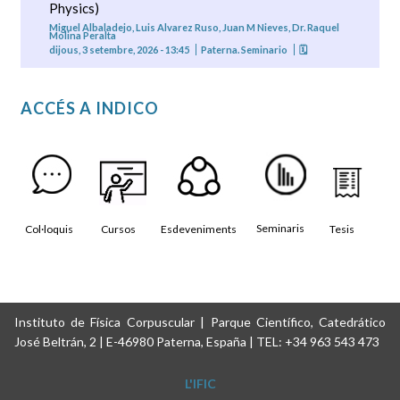
Physics)
Miguel Albaladejo, Luis Alvarez Ruso, Juan M Nieves, Dr. Raquel
Molina Peralta
dijous, 3 setembre, 2026 - 13:45
Paterna. Seminario
🗓
ACCÉS A INDICO
Seminaris
Col·loquis
Cursos
Esdeveniments
Tesis
Instituto de Física Corpuscular | Parque Científico, Catedrático
José Beltrán, 2 | E-46980 Paterna, España | TEL: +34 963 543 473
L'IFIC