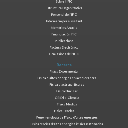
Sobre l'IFIC
Estructura Organitzativa
Personal de l'IFIC
Informació per al visitant
Memòries Anuals
Financiación IFIC
Publicacions
Factura Electrònica
Comissions de l'IFIC
Recerca
Física Experimental
Física d'altes energies en acceleradors
Física d'astropartícules
Física Nuclear
GRID i e-Ciència
Física Mèdica
Física Teòrica
Fenomenologia de Física d'altes energies
Física teòrica d'altes energies i física matemàtica