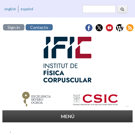
Cerca
Formulari de
english
español
cerca
Sign in
Contacto
MENÚ
.