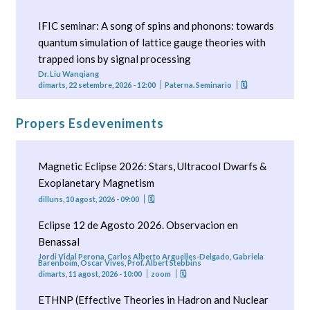
IFIC seminar: A song of spins and phonons: towards
quantum simulation of lattice gauge theories with
trapped ions by signal processing
Dr. Liu Wanqiang
dimarts, 22 setembre, 2026 - 12:00
Paterna. Seminario
🗓
Propers Esdeveniments
Magnetic Eclipse 2026: Stars, Ultracool Dwarfs &
Exoplanetary Magnetism
dilluns, 10 agost, 2026 - 09:00
🗓
Eclipse 12 de Agosto 2026. Observacion en
Benassal
Jordi Vidal Perona, Carlos Alberto Arguelles-Delgado, Gabriela
Barenboim, Oscar Vives, Prof. Albert Stebbins
dimarts, 11 agost, 2026 - 10:00
zoom
🗓
ETHNP (Effective Theories in Hadron and Nuclear