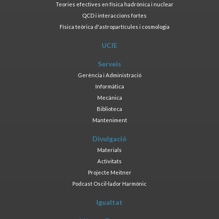
Teories efectives en física hadrònica i nuclear
QCD i interaccions fortes
Física teòrica d'astropartícules i cosmologia
UCIE
Serveis
Gerència i Administració
Informàtica
Mecànica
Biblioteca
Manteniment
Divulgació
Materials
Activitats
Projecte Meitner
Podcast Oscil·lador Harmònic
Igualtat