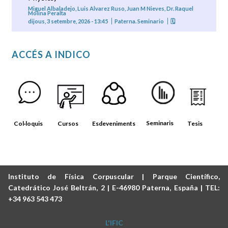
Miguel Albaladejo, Luis Alvarez Ruso, Juan M Nieves, Dr. Raquel
Molina Peralta
dijous, 3 setembre, 2026 - 13:45
Paterna. Seminario
🗓
ACCÉS A INDICO
Seminaris
Col·loquis
Cursos
Esdeveniments
Tesis
Instituto de Física Corpuscular | Parque Científico,
Catedrático José Beltrán, 2 | E-46980 Paterna, España | TEL:
+34 963 543 473
L'IFIC