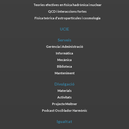
Teories efectives en física hadrònica i nuclear
QCD i interaccions fortes
Física teòrica d'astropartícules i cosmologia
UCIE
Serveis
Gerència i Administració
Informàtica
Mecànica
Biblioteca
Manteniment
Divulgació
Materials
Activitats
Projecte Meitner
Podcast Oscil·lador Harmònic
Igualtat