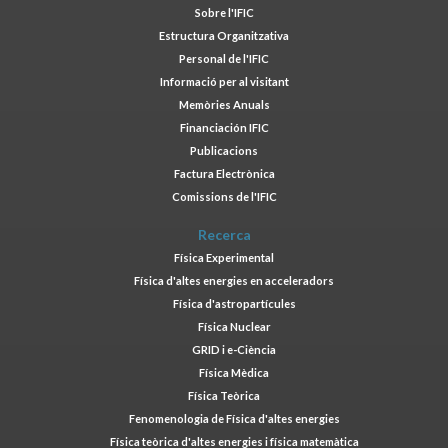
Sobre l'IFIC
Estructura Organitzativa
Personal de l'IFIC
Informació per al visitant
Memòries Anuals
Financiación IFIC
Publicacions
Factura Electrònica
Comissions de l'IFIC
Recerca
Física Experimental
Física d'altes energies en acceleradors
Física d'astropartícules
Física Nuclear
GRID i e-Ciència
Física Mèdica
Física Teòrica
Fenomenologia de Física d'altes energies
Física teòrica d'altes energies i física matemàtica