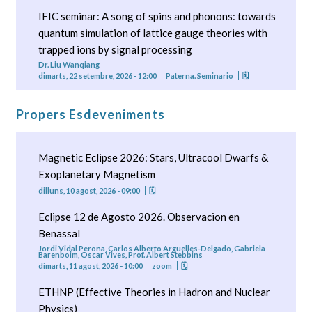
IFIC seminar: A song of spins and phonons: towards
quantum simulation of lattice gauge theories with
trapped ions by signal processing
Dr. Liu Wanqiang
dimarts, 22 setembre, 2026 - 12:00
Paterna. Seminario
🗓
Propers Esdeveniments
Magnetic Eclipse 2026: Stars, Ultracool Dwarfs &
Exoplanetary Magnetism
dilluns, 10 agost, 2026 - 09:00
🗓
Eclipse 12 de Agosto 2026. Observacion en
Benassal
Jordi Vidal Perona, Carlos Alberto Arguelles-Delgado, Gabriela
Barenboim, Oscar Vives, Prof. Albert Stebbins
dimarts, 11 agost, 2026 - 10:00
zoom
🗓
ETHNP (Effective Theories in Hadron and Nuclear
Physics)