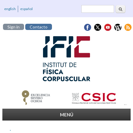
Cerca
Formulari de
english
español
cerca
Sign in
Contacto
MENÚ
.