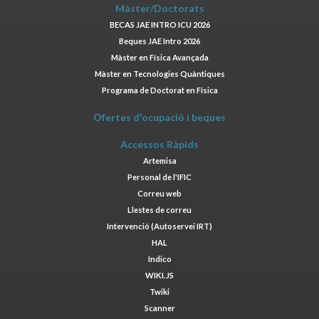
Màster/Doctorats
BECAS JAE INTRO ICU 2026
Beques JAE Intro 2026
Màster en Física Avançada
Màster en Tecnologies Quàntiques
Programa de Doctorat en Física
Ofertes d'ocupació i beques
Accessos Ràpids
Artemisa
Personal de l'IFIC
Correu web
Llestes de correu
Intervenció (Autoservei IRT)
HAL
Indico
WIKI.JS
Twiki
Scanner