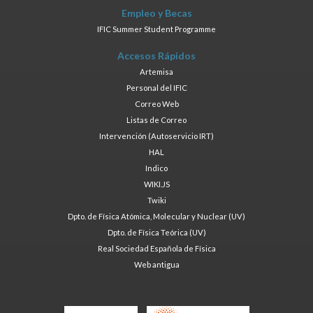
Empleo y Becas
IFIC Summer Student Programme
Accesos Rápidos
Artemisa
Personal del IFIC
Correo Web
Listas de Correo
Intervención (Autoservicio IRT)
HAL
Indico
WIKI.JS
Twiki
Dpto. de Física Atómica, Molecular y Nuclear (UV)
Dpto. de Física Teórica (UV)
Real Sociedad Española de Física
Web antigua