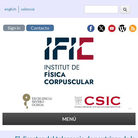
Buscar
Formulario de
english
valencià
búsqueda
Sign in
Contacto
MENÚ