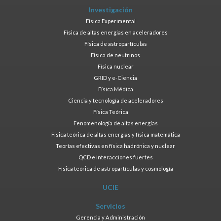
Investigación
Física Experimental
Física de altas energías en aceleradores
Física de astropartículas
Física de neutrinos
Física nuclear
GRID y e-Ciencia
Física Médica
Ciencia y tecnología de aceleradores
Física Teórica
Fenomenología de altas energías
Física teórica de altas energías y física matemática
Teorías efectivas en física hadrónica y nuclear
QCD e interacciones fuertes
Física teórica de astropartículas y cosmología
UCIE
Servicios
Gerencia y Administración