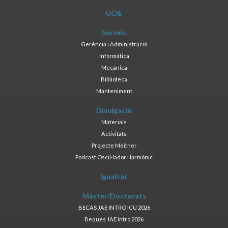
UCIE
Serveis
Gerència i Administració
Informàtica
Mecànica
Biblioteca
Manteniment
Divulgació
Materials
Activitats
Projecte Meitner
Podcast Oscil·lador Harmònic
Igualtat
Màster/Doctorats
BECAS JAE INTRO ICU 2026
Beques JAE Intro 2026