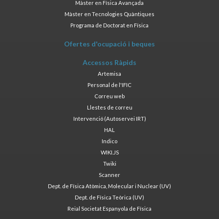
Màster en Física Avançada
Màster en Tecnologies Quàntiques
Programa de Doctorat en Física
Ofertes d'ocupació i beques
Accessos Ràpids
Artemisa
Personal de l'IFIC
Correu web
Llestes de correu
Intervenció (Autoservei IRT)
HAL
Indico
WIKI.JS
Twiki
Scanner
Dept. de Física Atòmica, Molecular i Nuclear (UV)
Dept. de Física Teòrica (UV)
Reial Societat Espanyola de Física