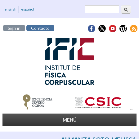
Cerca
Formulari de
english
español
cerca
Sign in
Contacto
MENÚ