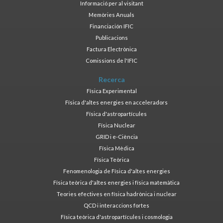
Informació per al visitant
Memòries Anuals
Financiación IFIC
Publicacions
Factura Electrònica
Comissions de l'IFIC
Recerca
Física Experimental
Física d'altes energies en acceleradors
Física d'astropartícules
Física Nuclear
GRID i e-Ciència
Física Mèdica
Física Teòrica
Fenomenologia de Física d'altes energies
Física teòrica d'altes energies i física matemàtica
Teories efectives en física hadrònica i nuclear
QCD i interaccions fortes
Física teòrica d'astropartícules i cosmologia