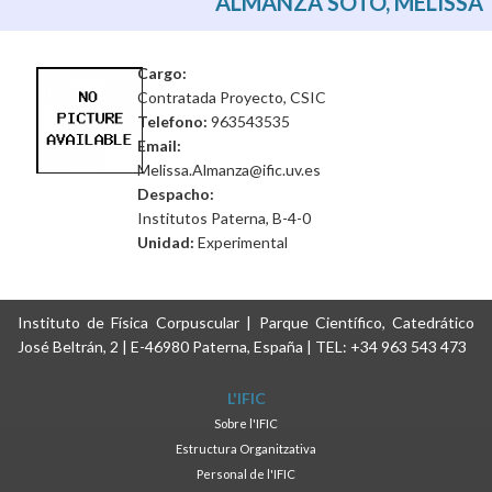
ALMANZA SOTO, MELISSA
Cargo:
Contratada Proyecto, CSIC
Telefono:
963543535
Email:
Melissa.Almanza@ific.uv.es
Despacho:
Institutos Paterna, B-4-0
Unidad:
Experimental
Instituto de Física Corpuscular | Parque Científico, Catedrático
José Beltrán, 2 | E-46980 Paterna, España | TEL: +34 963 543 473
L'IFIC
Sobre l'IFIC
Estructura Organitzativa
Personal de l'IFIC