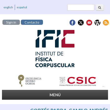
Cerca
Formulari de
english
español
cerca
Sign in
Contacto
MENÚ