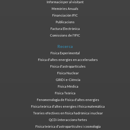
Informació per al visitant
Memòries Anuals
Financiación IFIC
Publicacions
Factura Electrònica
Comissions de l'IFIC
Recerca
Física Experimental
Física d'altes energies en acceleradors
Física d'astropartícules
Física Nuclear
GRID i e-Ciència
Física Mèdica
Física Teòrica
Fenomenologia de Física d'altes energies
Física teòrica d'altes energies i física matemàtica
Teories efectives en física hadrònica i nuclear
QCD i interaccions fortes
Física teòrica d'astropartícules i cosmologia