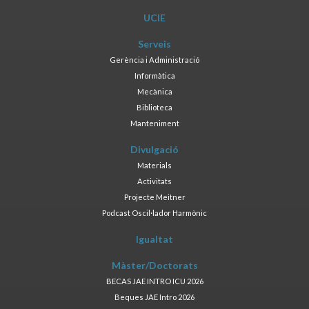
UCIE
Serveis
Gerència i Administració
Informàtica
Mecànica
Biblioteca
Manteniment
Divulgació
Materials
Activitats
Projecte Meitner
Podcast Oscil·lador Harmònic
Igualtat
Màster/Doctorats
BECAS JAE INTRO ICU 2026
Beques JAE Intro 2026