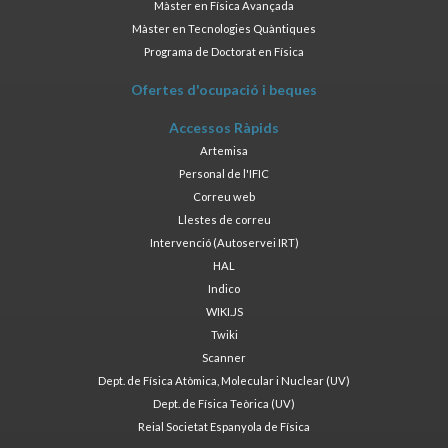
Màster en Física Avançada
Màster en Tecnologies Quàntiques
Programa de Doctorat en Física
Ofertes d'ocupació i beques
Accessos Ràpids
Artemisa
Personal de l'IFIC
Correu web
Llestes de correu
Intervenció (Autoservei IRT)
HAL
Indico
WIKI.JS
Twiki
Scanner
Dept. de Física Atòmica, Molecular i Nuclear (UV)
Dept. de Física Teòrica (UV)
Reial Societat Espanyola de Física