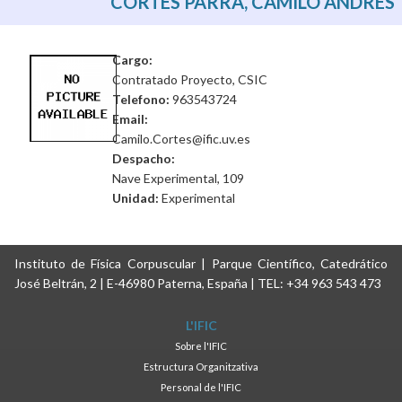
CORTÉS PARRA, CAMILO ANDRÉS
Cargo:
Contratado Proyecto, CSIC
Telefono:
963543724
Email:
Camilo.Cortes@ific.uv.es
Despacho:
Nave Experimental, 109
Unidad:
Experimental
Instituto de Física Corpuscular | Parque Científico, Catedrático
José Beltrán, 2 | E-46980 Paterna, España | TEL: +34 963 543 473
L'IFIC
Sobre l'IFIC
Estructura Organitzativa
Personal de l'IFIC