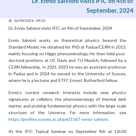
Dr. Ennio Salvioni visits IFIC on 4th of
September, 2024
dl., 02/09/2024 - 09:20
Dr. Ennio Salvioni visits IFIC on 4th of September, 2024
Ennio Salvioni works on theoretical physics beyond the
Standard Model. He obtained his PhD at Padua/CERN in 2013,
mainly focusing on Higgs phenomenology. He then held post-
doctoral positions at UC Davis and TU Munich, followed by a
CERN fellowship. In 2021-2023 he was an assistant professor
in Padua and in 2024 he moved to the University of Sussex,
where he is a lecturer and STFC Ernest Rutherford fellow.
Ennio’s current research interests include new physics
signatures at colliders, the phenomenology of thermal dark
matter, and probing fundamental physics with the large scale
structure of the Universe. For more information, see
https://profiles.sussex.ac.uk/p631587-ennio-salvioni.
At the IFIC Topical Seminar on September 4th at 11h30