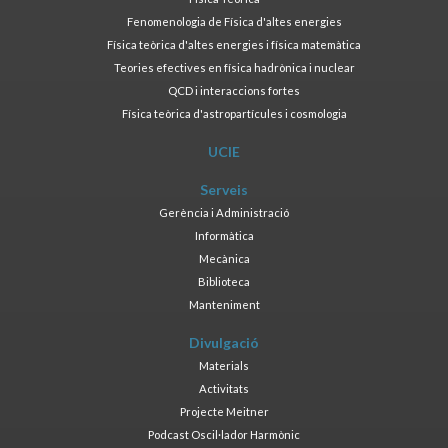
Fenomenologia de Física d'altes energies
Física teòrica d'altes energies i física matemàtica
Teories efectives en física hadrònica i nuclear
QCD i interaccions fortes
Física teòrica d'astropartícules i cosmologia
UCIE
Serveis
Gerència i Administració
Informàtica
Mecànica
Biblioteca
Manteniment
Divulgació
Materials
Activitats
Projecte Meitner
Podcast Oscil·lador Harmònic