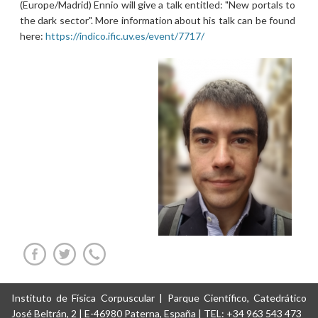
(Europe/Madrid) Ennio will give a talk entitled: "New portals to
the dark sector". More information about his talk can be found
here:
https://indico.ific.uv.es/event/7717/
Instituto de Física Corpuscular | Parque Científico, Catedrático
José Beltrán, 2 | E-46980 Paterna, España | TEL: +34 963 543 473