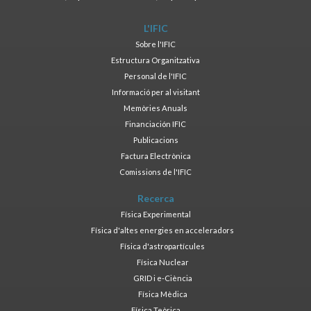
L'IFIC
Sobre l'IFIC
Estructura Organitzativa
Personal de l'IFIC
Informació per al visitant
Memòries Anuals
Financiación IFIC
Publicacions
Factura Electrònica
Comissions de l'IFIC
Recerca
Física Experimental
Física d'altes energies en acceleradors
Física d'astropartícules
Física Nuclear
GRID i e-Ciència
Física Mèdica
Física Teòrica