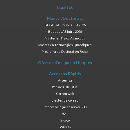
Igualtat
Màster/Doctorats
BECAS JAE INTRO ICU 2026
Beques JAE Intro 2026
Màster en Física Avançada
Màster en Tecnologies Quàntiques
Programa de Doctorat en Física
Ofertes d'ocupació i beques
Accessos Ràpids
Artemisa
Personal de l'IFIC
Correu web
Llestes de correu
Intervenció (Autoservei IRT)
HAL
Indico
WIKI.JS