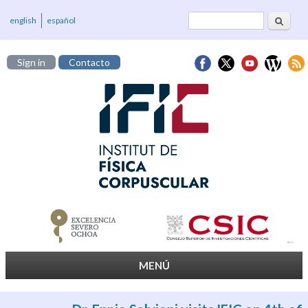
Cerca
Formulari de
english
español
cerca
Sign in
Contacto
MENÚ