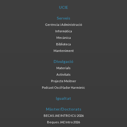
UCIE
Serveis
Gerència i Administració
Informàtica
Mecànica
Biblioteca
Manteniment
Divulgació
Materials
Activitats
Projecte Meitner
Podcast Oscil·lador Harmònic
Igualtat
Màster/Doctorats
BECAS JAE INTRO ICU 2026
Beques JAE Intro 2026