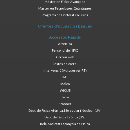
Màster en Física Avançada
Màster en Tecnologies Quàntiques
Programa de Doctorat en Física
Ofertes d'ocupació i beques
Accessos Ràpids
Artemisa
Personal de l'IFIC
Correu web
Llestes de correu
Intervenció (Autoservei IRT)
HAL
Indico
WIKI.JS
Twiki
Scanner
Dept. de Física Atòmica, Molecular i Nuclear (UV)
Dept. de Física Teòrica (UV)
Reial Societat Espanyola de Física