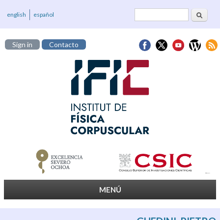
Cerca
Formulari de
english
español
cerca
Sign in
Contacto
MENÚ