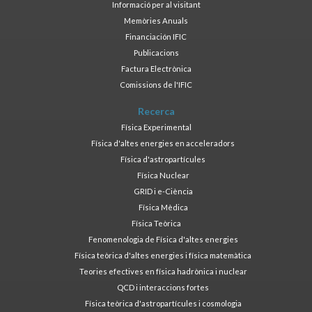
Informació per al visitant
Memòries Anuals
Financiación IFIC
Publicacions
Factura Electrònica
Comissions de l'IFIC
Recerca
Física Experimental
Física d'altes energies en acceleradors
Física d'astropartícules
Física Nuclear
GRID i e-Ciència
Física Mèdica
Física Teòrica
Fenomenologia de Física d'altes energies
Física teòrica d'altes energies i física matemàtica
Teories efectives en física hadrònica i nuclear
QCD i interaccions fortes
Física teòrica d'astropartícules i cosmologia