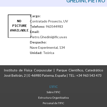
GHEDINI, PIETRO
Cargo:
Contratado Proyecto, UV
Telefono:
963544983
Email:
Pietro.Ghedini@ific.uv.es
Despacho:
Nave Experimental, 134
Unidad:
Teórica
Instituto de Física Corpuscular | Parque Científico, Catedrático
José Beltrán, 2 | E-46980 Paterna, España | TEL: +34 963 543 473
L'IFIC
Sobre l'IFIC
Estructura Organitzativa
Personal de l'IFIC