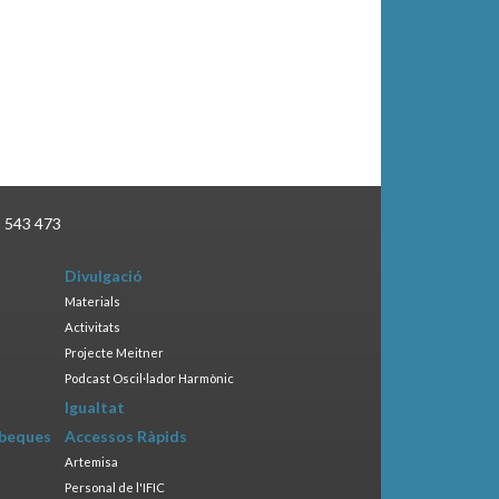
3 543 473
Divulgació
Materials
Activitats
Projecte Meitner
Podcast Oscil·lador Harmònic
Igualtat
 beques
Accessos Ràpids
Artemisa
Personal de l'IFIC