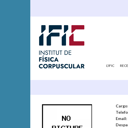
L'IFIC
REC
Cargo
Telef
Email:
Despa