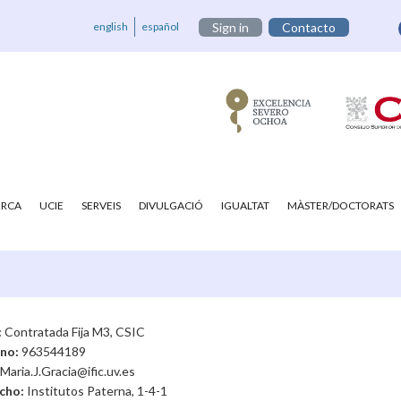
english
español
Sign in
Contacto
ERCA
UCIE
SERVEIS
DIVULGACIÓ
IGUALTAT
MÀSTER/DOCTORATS
:
Contratada Fija M3, CSIC
ono:
963544189
Maria.J.Gracia@ific.uv.es
cho:
Institutos Paterna, 1-4-1