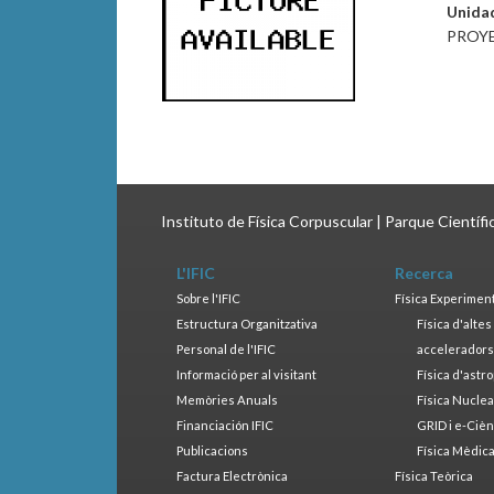
Unida
PROY
Instituto de Física Corpuscular | Parque Científ
L'IFIC
Recerca
Sobre l'IFIC
Física Experimen
Estructura Organitzativa
Física d'alte
Personal de l'IFIC
accelerador
Informació per al visitant
Física d'astr
Memòries Anuals
Física Nucle
Financiación IFIC
GRID i e-Cièn
Publicacions
Física Mèdic
Factura Electrònica
Física Teòrica