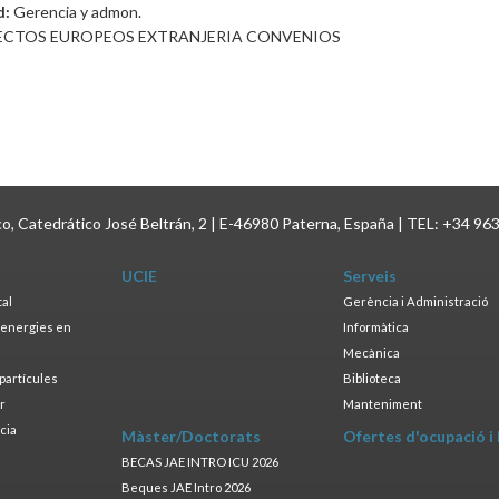
d:
Gerencia y admon.
ECTOS EUROPEOS EXTRANJERIA CONVENIOS
ico, Catedrático José Beltrán, 2 | E-46980 Paterna, España | TEL: +34 96
UCIE
Serveis
tal
Gerència i Administració
s energies en
Informàtica
s
Mecànica
opartícules
Biblioteca
ar
Manteniment
cia
Màster/Doctorats
Ofertes d'ocupació i
a
BECAS JAE INTRO ICU 2026
Beques JAE Intro 2026