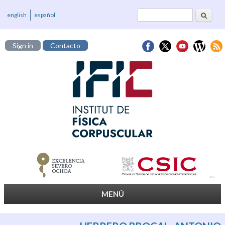
Cerca
Formulari de
english
español
cerca
Sign in
Contacto
MENÚ