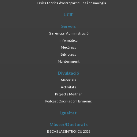
Física teòrica d'astropartícules i cosmologia
UCIE
Serveis
Gerència i Administració
Informàtica
Mecànica
Biblioteca
Manteniment
Divulgació
Materials
Activitats
Projecte Meitner
Podcast Oscil·lador Harmònic
Igualtat
Màster/Doctorats
BECAS JAE INTRO ICU 2026