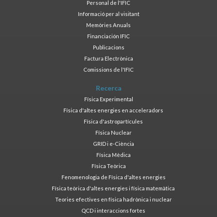
Personal de l'IFIC
Informació per al visitant
Memòries Anuals
Financiación IFIC
Publicacions
Factura Electrònica
Comissions de l'IFIC
Recerca
Física Experimental
Física d'altes energies en acceleradors
Física d'astropartícules
Física Nuclear
GRID i e-Ciència
Física Mèdica
Física Teòrica
Fenomenologia de Física d'altes energies
Física teòrica d'altes energies i física matemàtica
Teories efectives en física hadrònica i nuclear
QCD i interaccions fortes