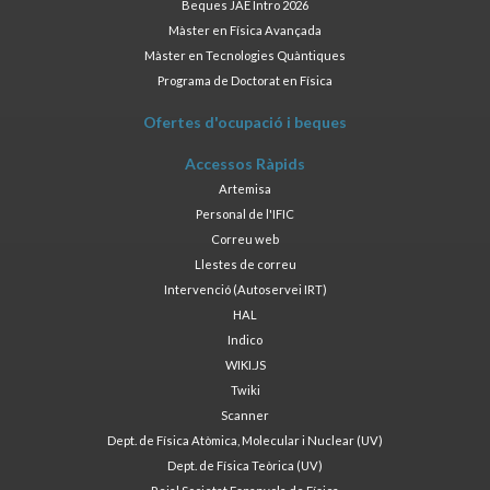
Beques JAE Intro 2026
Màster en Física Avançada
Màster en Tecnologies Quàntiques
Programa de Doctorat en Física
Ofertes d'ocupació i beques
Accessos Ràpids
Artemisa
Personal de l'IFIC
Correu web
Llestes de correu
Intervenció (Autoservei IRT)
HAL
Indico
WIKI.JS
Twiki
Scanner
Dept. de Física Atòmica, Molecular i Nuclear (UV)
Dept. de Física Teòrica (UV)