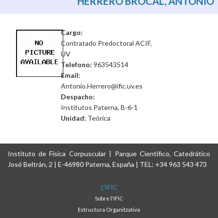
HERRERO BROCAL, ANTONIO
Cargo:
Contratado Predoctoral ACIF,
UV
Telefono:
963543514
Email:
Antonio.Herrero@ific.uv.es
Despacho:
Institutos Paterna, B-6-1
Unidad:
Teórica
Instituto de Física Corpuscular | Parque Científico, Catedrático
José Beltrán, 2 | E-46980 Paterna, España | TEL: +34 963 543 473
L'IFIC
Sobre l'IFIC
Estructura Organitzativa