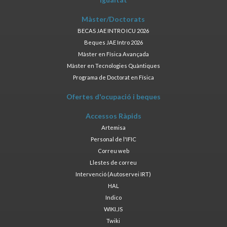
Màster/Doctorats
BECAS JAE INTRO ICU 2026
Beques JAE Intro 2026
Màster en Física Avançada
Màster en Tecnologies Quàntiques
Programa de Doctorat en Física
Ofertes d'ocupació i beques
Accessos Ràpids
Artemisa
Personal de l'IFIC
Correu web
Llestes de correu
Intervenció (Autoservei IRT)
HAL
Indico
WIKI.JS
Twiki