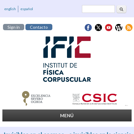
Cerca
Formulari de
english
español
cerca
Sign in
Contacto
MENÚ