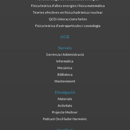
Física teòrica d'altes energies i física matemàtica
Teories efectives en física hadrònica i nuclear
QCD i interaccions fortes
Física teòrica d'astropartícules i cosmologia
UCIE
Serveis
Gerència i Administració
Informàtica
Mecànica
Biblioteca
Manteniment
Divulgació
Materials
Activitats
Projecte Meitner
Podcast Oscil·lador Harmònic
Igualtat