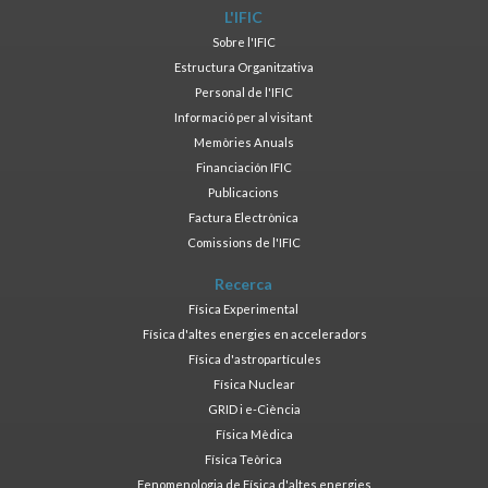
L'IFIC
Sobre l'IFIC
Estructura Organitzativa
Personal de l'IFIC
Informació per al visitant
Memòries Anuals
Financiación IFIC
Publicacions
Factura Electrònica
Comissions de l'IFIC
Recerca
Física Experimental
Física d'altes energies en acceleradors
Física d'astropartícules
Física Nuclear
GRID i e-Ciència
Física Mèdica
Física Teòrica
Fenomenologia de Física d'altes energies