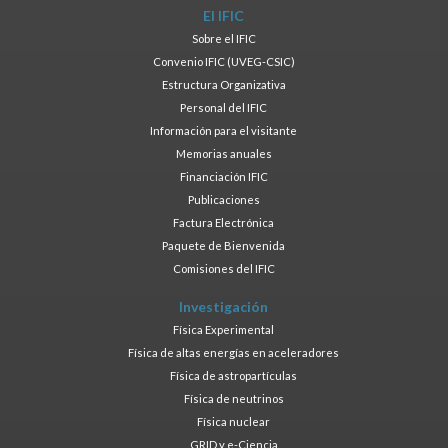
El IFIC
Sobre el IFIC
Convenio IFIC (UVEG-CSIC)
Estructura Organizativa
Personal del IFIC
Información para el visitante
Memorias anuales
Financiación IFIC
Publicaciones
Factura Electrónica
Paquete de Bienvenida
Comisiones del IFIC
Investigación
Física Experimental
Física de altas energías en aceleradores
Física de astropartículas
Física de neutrinos
Física nuclear
GRID y e-Ciencia