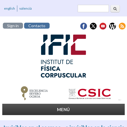
Buscar
Formulario de
english
valencià
búsqueda
Sign in
Contacto
MENÚ