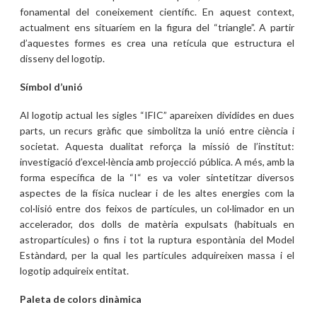
fonamental del coneixement científic. En aquest context,
actualment ens situaríem en la figura del “triangle”. A partir
d’aquestes formes es crea una retícula que estructura el
disseny del logotip.
Símbol d’unió
Al logotip actual les sigles “IFIC” apareixen dividides en dues
parts, un recurs gràfic que simbolitza la unió entre ciència i
societat. Aquesta dualitat reforça la missió de l’institut:
investigació d’excel·lència amb projecció pública. A més, amb la
forma específica de la “I“ es va voler sintetitzar diversos
aspectes de la física nuclear i de les altes energies com la
col·lisió entre dos feixos de partícules, un col·limador en un
accelerador, dos dolls de matèria expulsats (habituals en
astropartícules) o fins i tot la ruptura espontània del Model
Estàndard, per la qual les partícules adquireixen massa i el
logotip adquireix entitat.
Paleta de colors dinàmica