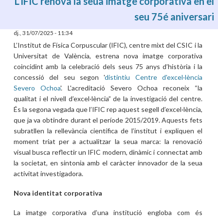
L’IFIC renova la seua imatge corporativa en el
seu 75é aniversari
dj., 31/07/2025 - 11:34
L’Institut de Física Corpuscular (IFIC), centre mixt del CSIC i la
Universitat de València, estrena nova imatge corporativa
coincidint amb la celebració dels seus 75 anys d’història i la
concessió del seu segon '
distintiu Centre d'excel·lència
Severo Ochoa
'. L'acreditació Severo Ochoa reconeix “la
qualitat i el nivell d’excel·lència” de la investigació del centre.
És la segona vegada que l’IFIC rep aquest segell d’excel·lència,
que ja va obtindre durant el període 2015/2019. Aquests fets
subratllen la rellevància científica de l’institut i expliquen el
moment triat per a actualitzar la seua marca: la renovació
visual busca reflectir un IFIC modern, dinàmic i connectat amb
la societat, en sintonia amb el caràcter innovador de la seua
activitat investigadora.
Nova identitat corporativa
La imatge corporativa d’una institució engloba com és