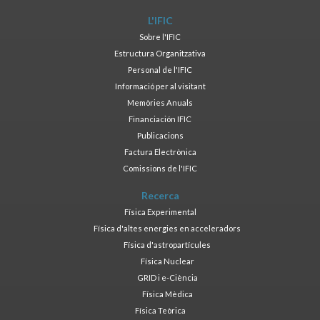
L'IFIC
Sobre l'IFIC
Estructura Organitzativa
Personal de l'IFIC
Informació per al visitant
Memòries Anuals
Financiación IFIC
Publicacions
Factura Electrònica
Comissions de l'IFIC
Recerca
Física Experimental
Física d'altes energies en acceleradors
Física d'astropartícules
Física Nuclear
GRID i e-Ciència
Física Mèdica
Física Teòrica