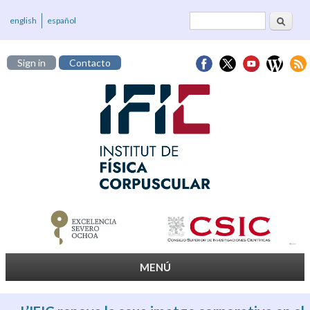
Cerca
Formulari de
english
español
cerca
Sign in
Contacto
MENÚ