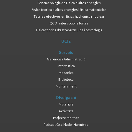
Fenomenologia de Física d'altes energies
Física teòrica d'altes energies i física matemàtica
Teories efectives en física hadrònica i nuclear
QCD i interaccions fortes
Física teòrica d'astropartícules i cosmologia
UCIE
Serveis
Gerència i Administració
Informàtica
Mecànica
Biblioteca
Manteniment
Divulgació
Materials
Activitats
Projecte Meitner
Podcast Oscil·lador Harmònic