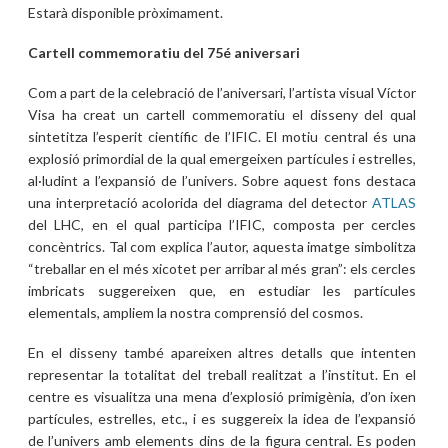
Estarà disponible pròximament.
Cartell commemoratiu del 75é aniversari
Com a part de la celebració de l’aniversari, l’artista visual Víctor
Visa ha creat un cartell commemoratiu el disseny del qual
sintetitza l’esperit científic de l’IFIC. El motiu central és una
explosió primordial de la qual emergeixen partícules i estrelles,
al·ludint a l’expansió de l’univers. Sobre aquest fons destaca
una interpretació acolorida del diagrama del detector
ATLAS
del LHC, en el qual participa l’IFIC, composta per cercles
concèntrics. Tal com explica l’autor, aquesta imatge simbolitza
“treballar en el més xicotet per arribar al més gran”: els cercles
imbricats suggereixen que, en estudiar les partícules
elementals, ampliem la nostra comprensió del cosmos.
En el disseny també apareixen altres detalls que intenten
representar la totalitat del treball realitzat a l’institut. En el
centre es visualitza una mena d’explosió primigènia, d’on ixen
partícules, estrelles, etc., i es suggereix la idea de l’expansió
de l’univers amb elements dins de la figura central. Es poden