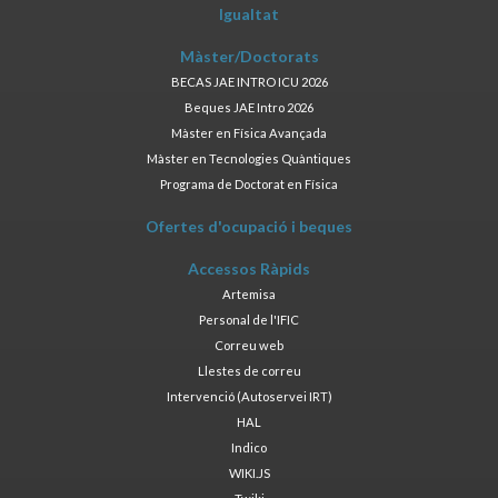
Igualtat
Màster/Doctorats
BECAS JAE INTRO ICU 2026
Beques JAE Intro 2026
Màster en Física Avançada
Màster en Tecnologies Quàntiques
Programa de Doctorat en Física
Ofertes d'ocupació i beques
Accessos Ràpids
Artemisa
Personal de l'IFIC
Correu web
Llestes de correu
Intervenció (Autoservei IRT)
HAL
Indico
WIKI.JS