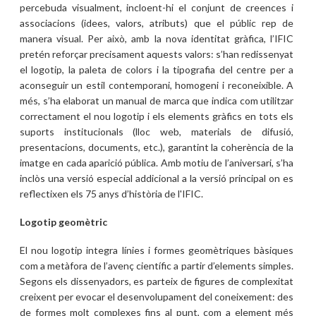
percebuda visualment, incloent-hi el conjunt de creences i
associacions (idees, valors, atributs) que el públic rep de
manera visual. Per això, amb la nova identitat gràfica, l’IFIC
pretén reforçar precisament aquests valors: s’han redissenyat
el logotip, la paleta de colors i la tipografia del centre per a
aconseguir un estil contemporani, homogeni i reconeixible. A
més, s’ha elaborat un manual de marca que indica com utilitzar
correctament el nou logotip i els elements gràfics en tots els
suports institucionals (lloc web, materials de difusió,
presentacions, documents, etc.), garantint la coherència de la
imatge en cada aparició pública. Amb motiu de l’aniversari, s’ha
inclòs una versió especial addicional a la versió principal on es
reflectixen els 75 anys d’història de l'IFIC.
Logotip geomètric
El nou logotip integra línies i formes geomètriques bàsiques
com a metàfora de l’avenç científic a partir d’elements simples.
Segons els dissenyadors, es parteix de figures de complexitat
creixent per evocar el desenvolupament del coneixement: des
de formes molt complexes fins al punt, com a element més