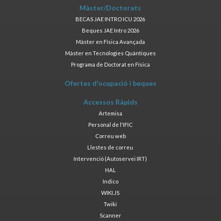
Màster/Doctorats
BECAS JAE INTRO ICU 2026
Beques JAE Intro 2026
Màster en Física Avançada
Màster en Tecnologies Quàntiques
Programa de Doctorat en Física
Ofertes d'ocupació i beques
Accessos Ràpids
Artemisa
Personal de l'IFIC
Correu web
Llestes de correu
Intervenció (Autoservei IRT)
HAL
Indico
WIKI.JS
Twiki
Scanner