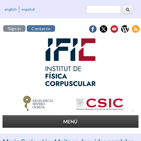
Cerca
Formulari de
english
español
cerca
Sign in
Contacto
MENÚ