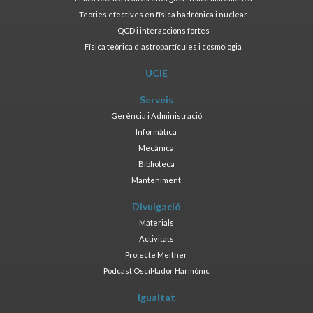
Teories efectives en física hadrònica i nuclear
QCD i interaccions fortes
Física teòrica d'astropartícules i cosmologia
UCIE
Serveis
Gerència i Administració
Informàtica
Mecànica
Biblioteca
Manteniment
Divulgació
Materials
Activitats
Projecte Meitner
Podcast Oscil·lador Harmònic
Igualtat