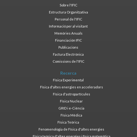
Sobre l'IFIC
Estructura Organitzativa
Personal de l'IFIC
Informació per al visitant
Memòries Anuals
Financiación IFIC
Publicacions
Factura Electrònica
Comissions de l'IFIC
Recerca
Física Experimental
Física d'altes energies en acceleradors
Física d'astropartícules
Física Nuclear
GRID i e-Ciència
Física Mèdica
Física Teòrica
Fenomenologia de Física d'altes energies
Física teòrica d'altes energies i física matemàtica