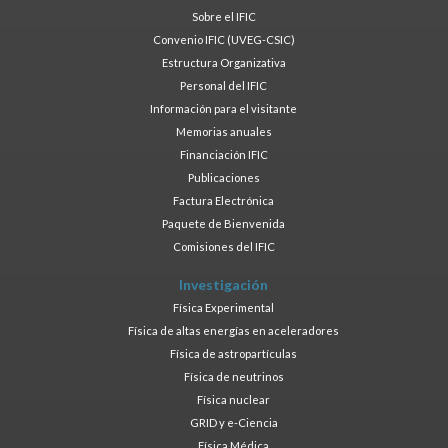
Sobre el IFIC
Convenio IFIC (UVEG-CSIC)
Estructura Organizativa
Personal del IFIC
Información para el visitante
Memorias anuales
Financiación IFIC
Publicaciones
Factura Electrónica
Paquete de Bienvenida
Comisiones del IFIC
Investigación
Física Experimental
Física de altas energías en aceleradores
Física de astropartículas
Física de neutrinos
Física nuclear
GRID y e-Ciencia
Física Médica