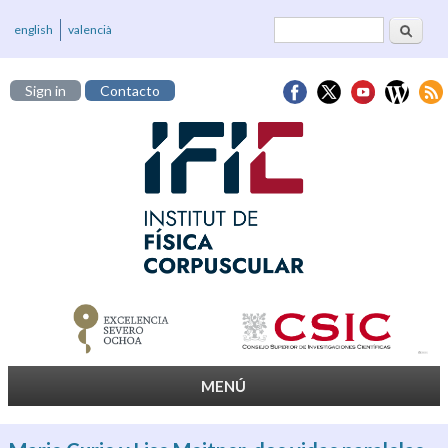
Buscar
Formulario de
english
valencià
búsqueda
Sign in
Contacto
MENÚ