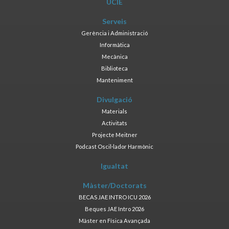
UCIE
Serveis
Gerència i Administració
Informàtica
Mecànica
Biblioteca
Manteniment
Divulgació
Materials
Activitats
Projecte Meitner
Podcast Oscil·lador Harmònic
Igualtat
Màster/Doctorats
BECAS JAE INTRO ICU 2026
Beques JAE Intro 2026
Màster en Física Avançada