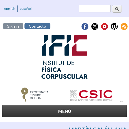
Cerca
Formulari de
english
español
cerca
Sign in
Contacto
MENÚ