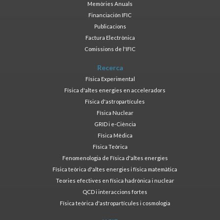
Memòries Anuals
Financiación IFIC
Publicacions
Factura Electrònica
Comissions de l'IFIC
Recerca
Física Experimental
Física d'altes energies en acceleradors
Física d'astropartícules
Física Nuclear
GRID i e-Ciència
Física Mèdica
Física Teòrica
Fenomenologia de Física d'altes energies
Física teòrica d'altes energies i física matemàtica
Teories efectives en física hadrònica i nuclear
QCD i interaccions fortes
Física teòrica d'astropartícules i cosmologia