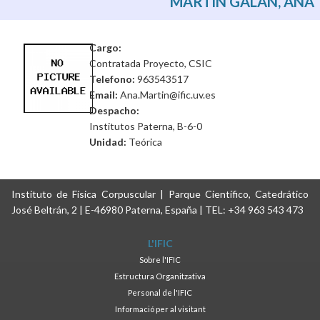
MARTÍN GALÁN, ANA
Cargo:
Contratada Proyecto, CSIC
Telefono:
963543517
Email:
Ana.Martin@ific.uv.es
Despacho:
Institutos Paterna, B-6-0
Unidad:
Teórica
Instituto de Física Corpuscular | Parque Científico, Catedrático
José Beltrán, 2 | E-46980 Paterna, España | TEL: +34 963 543 473
L'IFIC
Sobre l'IFIC
Estructura Organitzativa
Personal de l'IFIC
Informació per al visitant