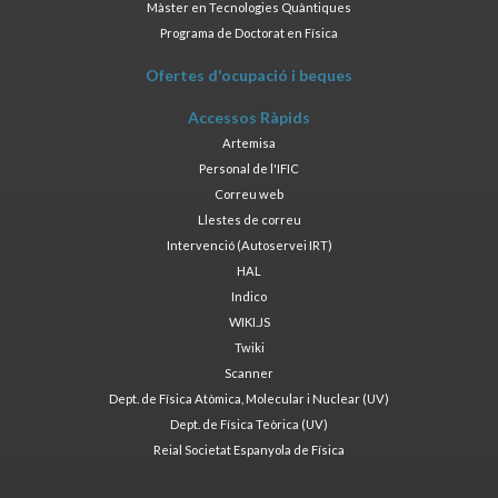
Màster en Tecnologies Quàntiques
Programa de Doctorat en Física
Ofertes d'ocupació i beques
Accessos Ràpids
Artemisa
Personal de l'IFIC
Correu web
Llestes de correu
Intervenció (Autoservei IRT)
HAL
Indico
WIKI.JS
Twiki
Scanner
Dept. de Física Atòmica, Molecular i Nuclear (UV)
Dept. de Física Teòrica (UV)
Reial Societat Espanyola de Física