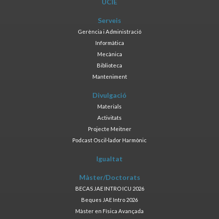
UCIE
Serveis
Gerència i Administració
Informàtica
Mecànica
Biblioteca
Manteniment
Divulgació
Materials
Activitats
Projecte Meitner
Podcast Oscil·lador Harmònic
Igualtat
Màster/Doctorats
BECAS JAE INTRO ICU 2026
Beques JAE Intro 2026
Màster en Física Avançada