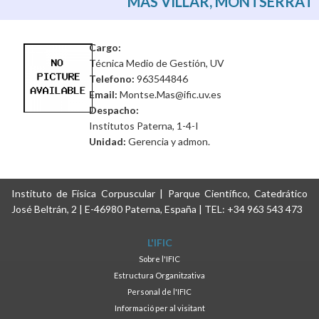
MAS VILLAR, MONTSERRAT
Cargo:
Técnica Medio de Gestión, UV
Telefono:
963544846
Email:
Montse.Mas@ific.uv.es
Despacho:
Institutos Paterna, 1-4-I
Unidad:
Gerencia y admon.
Instituto de Física Corpuscular | Parque Científico, Catedrático
José Beltrán, 2 | E-46980 Paterna, España | TEL: +34 963 543 473
L'IFIC
Sobre l'IFIC
Estructura Organitzativa
Personal de l'IFIC
Informació per al visitant