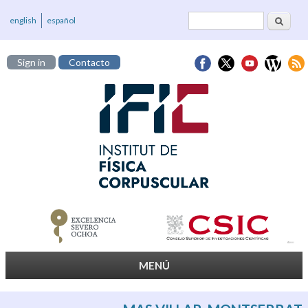
Cerca
Formulari de
english
español
cerca
Sign in
Contacto
MENÚ