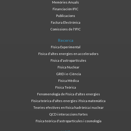
Memòries Anuals
Financiación IFIC
Publicacions
Factura Electrònica
Comissions de l'IFIC
Recerca
Física Experimental
Física d'altes energies en acceleradors
Física d'astropartícules
Física Nuclear
GRID i e-Ciència
Física Mèdica
Física Teòrica
Fenomenologia de Física d'altes energies
Física teòrica d'altes energies i física matemàtica
Teories efectives en física hadrònica i nuclear
QCD i interaccions fortes
Física teòrica d'astropartícules i cosmologia