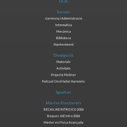
UCIE
Serveis
Gerència i Administració
Informàtica
Mecànica
Biblioteca
Manteniment
Divulgació
Materials
Activitats
Projecte Meitner
Podcast Oscil·lador Harmònic
Igualtat
Màster/Doctorats
BECAS JAE INTRO ICU 2026
Beques JAE Intro 2026
Màster en Física Avançada