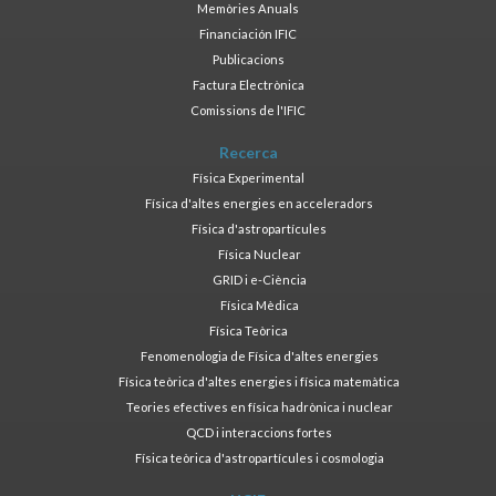
Memòries Anuals
Financiación IFIC
Publicacions
Factura Electrònica
Comissions de l'IFIC
Recerca
Física Experimental
Física d'altes energies en acceleradors
Física d'astropartícules
Física Nuclear
GRID i e-Ciència
Física Mèdica
Física Teòrica
Fenomenologia de Física d'altes energies
Física teòrica d'altes energies i física matemàtica
Teories efectives en física hadrònica i nuclear
QCD i interaccions fortes
Física teòrica d'astropartícules i cosmologia