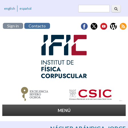
Cerca
Formulari de
english
español
cerca
Sign in
Contacto
MENÚ