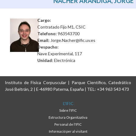
NÁCHER ARÁNDIGA, JORGE
Cargo:
Contratado Fijo M1, CSIC
Telefono:
963543700
Email:
Jorge.Nacher@ific.uv.es
Despacho:
Nave Experimental, 117
Unidad:
Electrónica
Instituto de Física Corpuscular | Parque Científico, Catedrático
José Beltrán, 2 | E-46980 Paterna, España | TEL: +34 963 543 473
L'IFIC
Sobre l'IFIC
Estructura Organitzativa
Personal de l'IFIC
Informació per al visitant