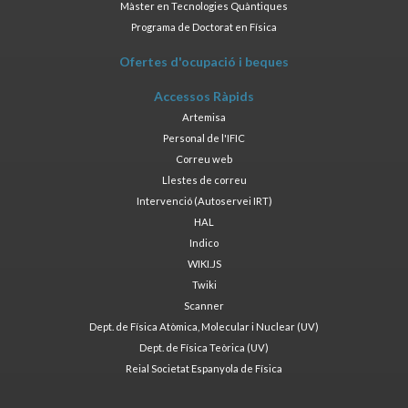
Màster en Tecnologies Quàntiques
Programa de Doctorat en Física
Ofertes d'ocupació i beques
Accessos Ràpids
Artemisa
Personal de l'IFIC
Correu web
Llestes de correu
Intervenció (Autoservei IRT)
HAL
Indico
WIKI.JS
Twiki
Scanner
Dept. de Física Atòmica, Molecular i Nuclear (UV)
Dept. de Física Teòrica (UV)
Reial Societat Espanyola de Física