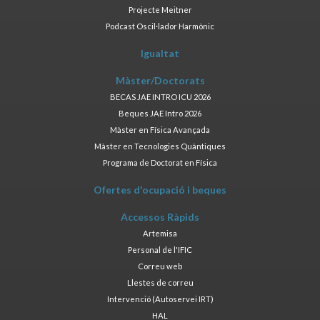
Projecte Meitner
Podcast Oscil·lador Harmònic
Igualtat
Màster/Doctorats
BECAS JAE INTRO ICU 2026
Beques JAE Intro 2026
Màster en Física Avançada
Màster en Tecnologies Quàntiques
Programa de Doctorat en Física
Ofertes d'ocupació i beques
Accessos Ràpids
Artemisa
Personal de l'IFIC
Correu web
Llestes de correu
Intervenció (Autoservei IRT)
HAL