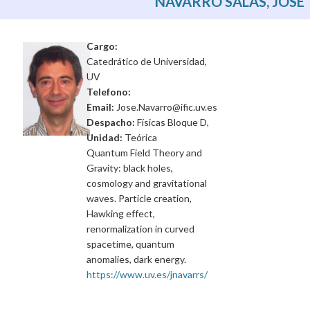
NAVARRO SALAS, JOSÉ
Cargo:
Catedrático de Universidad,
UV
Telefono:
Email:
Jose.Navarro@ific.uv.es
Despacho:
Físicas Bloque D,
Unidad:
Teórica
Quantum Field Theory and
Gravity: black holes,
cosmology and gravitational
waves. Particle creation,
Hawking effect,
renormalization in curved
spacetime, quantum
anomalies, dark energy.
https://www.uv.es/jnavarrs/