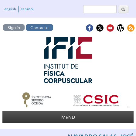
Cerca
Formulari de
english
español
cerca
Sign in
Contacto
MENÚ