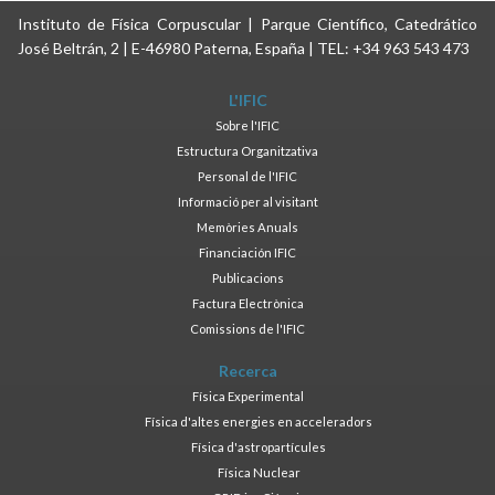
Instituto de Física Corpuscular | Parque Científico, Catedrático
José Beltrán, 2 | E-46980 Paterna, España | TEL: +34 963 543 473
L'IFIC
Sobre l'IFIC
Estructura Organitzativa
Personal de l'IFIC
Informació per al visitant
Memòries Anuals
Financiación IFIC
Publicacions
Factura Electrònica
Comissions de l'IFIC
Recerca
Física Experimental
Física d'altes energies en acceleradors
Física d'astropartícules
Física Nuclear