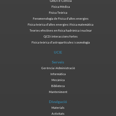
GRID i e-Ciència
Física Mèdica
Física Teòrica
Fenomenologia de Física d'altes energies
Física teòrica d'altes energies i física matemàtica
Teories efectives en física hadrònica i nuclear
QCD i interaccions fortes
Física teòrica d'astropartícules i cosmologia
UCIE
Serveis
Gerència i Administració
Informàtica
Mecànica
Biblioteca
Manteniment
Divulgació
Materials
Activitats