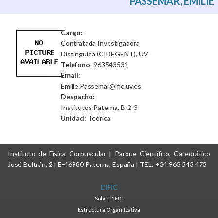
PASSEMAR, EMILIE
Cargo:
Contratada Investigadora
Distinguida (CIDEGENT), UV
Telefono:
963543531
Email:
Emilie.Passemar@ific.uv.es
Despacho:
Institutos Paterna, B-2-3
Unidad:
Teórica
Instituto de Física Corpuscular | Parque Científico, Catedrático
José Beltrán, 2 | E-46980 Paterna, España | TEL: +34 963 543 473
L'IFIC
Sobre l'IFIC
Estructura Organitzativa