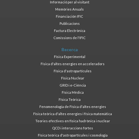
Informació per al visitant
Memòries Anuals
Financiación IFIC
Publicacions
Factura Electrònica
Comissions de l'IFIC
Recerca
Física Experimental
Física d'altes energies en acceleradors
Física d'astropartícules
Física Nuclear
GRID i e-Ciència
Física Mèdica
Física Teòrica
Fenomenologia de Física d'altes energies
Física teòrica d'altes energies i física matemàtica
Teories efectives en física hadrònica i nuclear
QCD i interaccions fortes
Física teòrica d'astropartícules i cosmologia