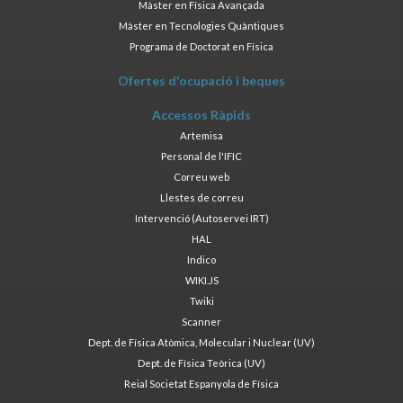
Màster en Física Avançada
Màster en Tecnologies Quàntiques
Programa de Doctorat en Física
Ofertes d'ocupació i beques
Accessos Ràpids
Artemisa
Personal de l'IFIC
Correu web
Llestes de correu
Intervenció (Autoservei IRT)
HAL
Indico
WIKI.JS
Twiki
Scanner
Dept. de Física Atòmica, Molecular i Nuclear (UV)
Dept. de Física Teòrica (UV)
Reial Societat Espanyola de Física