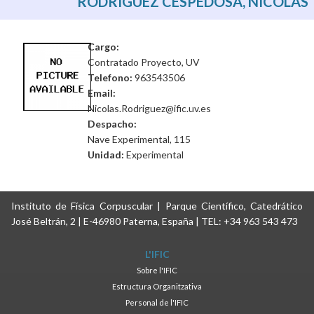
RODRIGUEZ CESPEDOSA, NICOLAS
Cargo:
Contratado Proyecto, UV
Telefono:
963543506
Email:
Nicolas.Rodriguez@ific.uv.es
Despacho:
Nave Experimental, 115
Unidad:
Experimental
Instituto de Física Corpuscular | Parque Científico, Catedrático
José Beltrán, 2 | E-46980 Paterna, España | TEL: +34 963 543 473
L'IFIC
Sobre l'IFIC
Estructura Organitzativa
Personal de l'IFIC