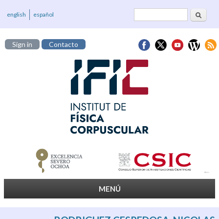
Cerca
Formulari de
english
español
cerca
Sign in
Contacto
MENÚ