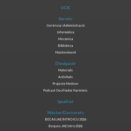
UCIE
Serveis
Gerència i Administració
Informàtica
Mecànica
Biblioteca
Manteniment
Divulgació
Materials
Activitats
Projecte Meitner
Podcast Oscil·lador Harmònic
Igualtat
Màster/Doctorats
BECAS JAE INTRO ICU 2026
Beques JAE Intro 2026