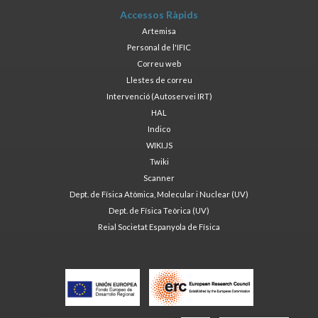
Accessos Ràpids
Artemisa
Personal de l'IFIC
Correu web
Llestes de correu
Intervenció (Autoservei IRT)
HAL
Indico
WIKI.JS
Twiki
Scanner
Dept. de Física Atòmica, Molecular i Nuclear (UV)
Dept. de Física Teòrica (UV)
Reial Societat Espanyola de Física