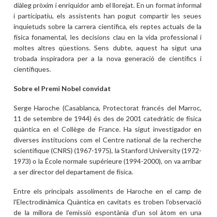
diàleg pròxim i enriquidor amb el llorejat. En un format informal
i participatiu, els assistents han pogut compartir les seues
inquietuds sobre la carrera científica, els reptes actuals de la
física fonamental, les decisions clau en la vida professional i
moltes altres qüestions. Sens dubte, aquest ha sigut una
trobada inspiradora per a la nova generació de científics i
científiques.
Sobre el Premi Nobel convidat
Serge Haroche (Casablanca, Protectorat francés del Marroc,
11 de setembre de 1944) és des de 2001 catedràtic de física
quàntica en el Collège de France. Ha sigut investigador en
diverses institucions com el Centre national de la recherche
scientifique (CNRS) (1967-1975), la Stanford University (1972-
1973) o la École normale supérieure (1994-2000), on va arribar
a ser director del departament de física.
Entre els principals assoliments de Haroche en el camp de
l'Electrodinàmica Quàntica en cavitats es troben l'observació
de la millora de l'emissió espontània d'un sol àtom en una