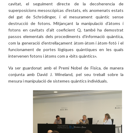
cavitat, el seguiment directe de la decoherencia de
superposicions mesoscópicas d'estats, els anomenats estats
del gat de Schrödinger, i el mesurament quàntic sense
destrucció de fotons. Mitjançant la manipulació d'àtoms i
fotons en cavitats d'alt coeficient Q, també ha demostrat
passos elementals dels procediments d'informació quàntica,
com la generació d'entrellaçament àtom-àtom i àtom-fotó i el
funcionament de portes lògiques quàntiques en les quals
intervenen fotons i àtoms com a «bits quàntics».
Va ser guardonat amb el Premi Nobel de Física, de manera
conjunta amb David J. Wineland, pel seu treball sobre la
mesura i manipulació de sistemes quàntics individuals.