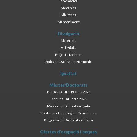
Informàtica
Mecànica
Biblioteca
Manteniment
Divulgació
Materials
Activitats
Projecte Meitner
Podcast Oscil·lador Harmònic
Igualtat
Màster/Doctorats
BECAS JAE INTRO ICU 2026
Beques JAE Intro 2026
Màster en Física Avançada
Màster en Tecnologies Quàntiques
Programa de Doctorat en Física
Ofertes d'ocupació i beques