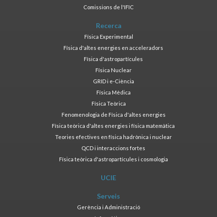
Comissions de l'IFIC
Recerca
Física Experimental
Física d'altes energies en acceleradors
Física d'astropartícules
Física Nuclear
GRID i e-Ciència
Física Mèdica
Física Teòrica
Fenomenologia de Física d'altes energies
Física teòrica d'altes energies i física matemàtica
Teories efectives en física hadrònica i nuclear
QCD i interaccions fortes
Física teòrica d'astropartícules i cosmologia
UCIE
Serveis
Gerència i Administració