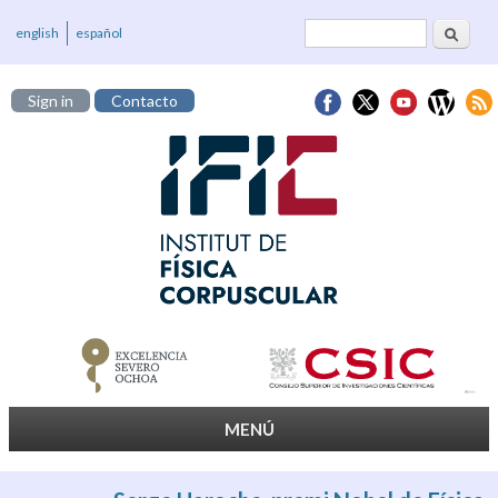
Cerca
Formulari de
english
español
cerca
Sign in
Contacto
MENÚ