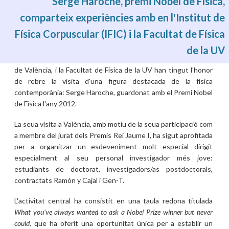
Serge Haroche, premi Nobel de Física,
comparteix experiències amb en l'Institut de
Física Corpuscular (IFIC) i la Facultat de Física
dl., 01/06/2026 - 02:25
L'Institut de Física Corpuscular (IFIC), centre mixt del Consell
de la UV
Superior d'Investigacions Científiques (CSIC) i la Universitat
de València, i la Facultat de Física de la UV han tingut l'honor
de rebre la visita d'una figura destacada de la física
contemporània: Serge Haroche, guardonat amb el Premi Nobel
de Física l'any 2012.
La seua visita a València, amb motiu de la seua participació com
a membre del jurat dels Premis Rei Jaume I, ha sigut aprofitada
per a organitzar un esdeveniment molt especial dirigit
especialment al seu personal investigador més jove:
estudiants de doctorat, investigadors/as postdoctorals,
contractats Ramón y Cajal i Gen-T.
L'activitat central ha consistit en una taula redona titulada
What you’ve always wanted to ask a Nobel Prize winner but never
could
, que ha oferit una oportunitat única per a establir un