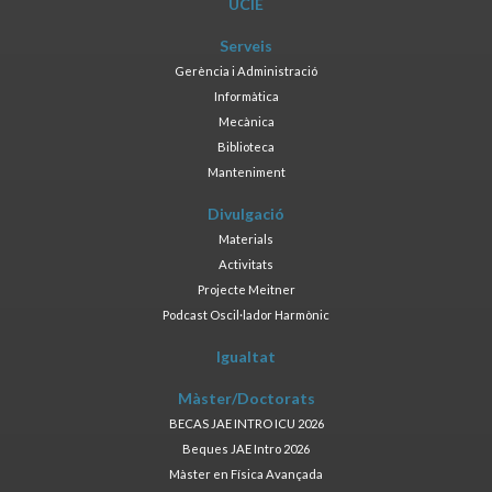
UCIE
Serveis
Gerència i Administració
Informàtica
Mecànica
Biblioteca
Manteniment
Divulgació
Materials
Activitats
Projecte Meitner
Podcast Oscil·lador Harmònic
Igualtat
Màster/Doctorats
BECAS JAE INTRO ICU 2026
Beques JAE Intro 2026
Màster en Física Avançada