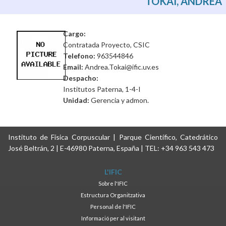
TOKAI, ANDREA
Cargo:
Contratada Proyecto, CSIC
Telefono:
963544846
Email:
Andrea.Tokai@ific.uv.es
Despacho:
Institutos Paterna, 1-4-I
Unidad:
Gerencia y admon.
Instituto de Física Corpuscular | Parque Científico, Catedrático
José Beltrán, 2 | E-46980 Paterna, España | TEL: +34 963 543 473
L'IFIC
Sobre l'IFIC
Estructura Organitzativa
Personal de l'IFIC
Informació per al visitant