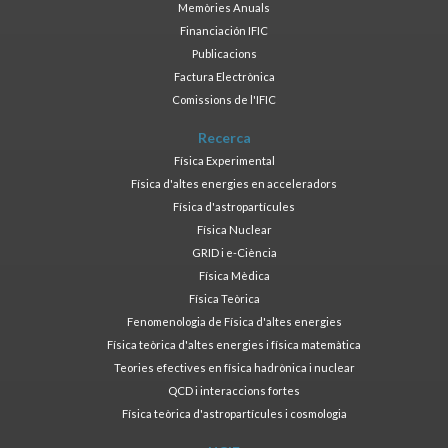
Memòries Anuals
Financiación IFIC
Publicacions
Factura Electrònica
Comissions de l'IFIC
Recerca
Física Experimental
Física d'altes energies en acceleradors
Física d'astropartícules
Física Nuclear
GRID i e-Ciència
Física Mèdica
Física Teòrica
Fenomenologia de Física d'altes energies
Física teòrica d'altes energies i física matemàtica
Teories efectives en física hadrònica i nuclear
QCD i interaccions fortes
Física teòrica d'astropartícules i cosmologia