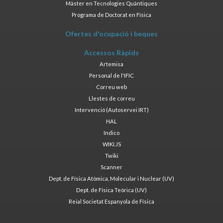
Màster en Tecnologies Quàntiques
Programa de Doctorat en Física
Ofertes d'ocupació i beques
Accessos Ràpids
Artemisa
Personal de l'IFIC
Correu web
Llestes de correu
Intervenció (Autoservei IRT)
HAL
Indico
WIKI.JS
Twiki
Scanner
Dept. de Física Atòmica, Molecular i Nuclear (UV)
Dept. de Física Teòrica (UV)
Reial Societat Espanyola de Física