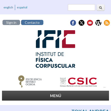
Cerca
Formulari de
english
español
cerca
Sign in
Contacto
MENÚ