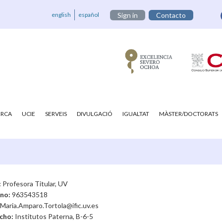
english
español
Sign in
Contacto
ERCA
UCIE
SERVEIS
DIVULGACIÓ
IGUALTAT
MÀSTER/DOCTORATS
:
Profesora Titular, UV
ono:
963543518
Maria.Amparo.Tortola@ific.uv.es
cho:
Institutos Paterna, B-6-5