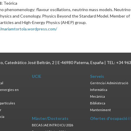
d:
Teórica
no phenomenology: flavour oscillations, neutrino mass models. Neutrinos
hysics and Cosmology. Physics Beyond the Standard Model. Member of
articles and High-Energy Physics (AHEP) group.
//mariamtortola.wordpress.com/
ico, Catedrático José Beltrán, 2 | E-46980 Paterna, España | TEL: +34 96
UCIE
Serveis
tal
Gerència i Administració
s energies en
Informàtica
s
Mecànica
opartícules
Biblioteca
ar
Manteniment
cia
Màster/Doctorats
Ofertes d'ocupació i
a
BECAS JAE INTRO ICU 2026