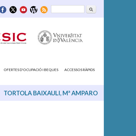
Cerca
Formulari de
cerca
OFERTES D'OCUPACIÓ I BEQUES
ACCESSOS RÀPIDS
TORTOLA BAIXAULI, Mª AMPARO