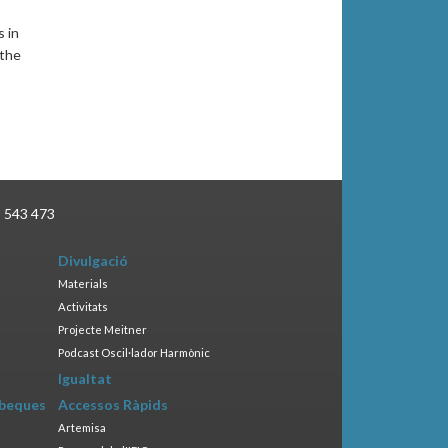
 in
 the
3 543 473
Divulgació
Materials
Activitats
Projecte Meitner
Podcast Oscil·lador Harmònic
Igualtat
 beques
Accessos Ràpids
Artemisa