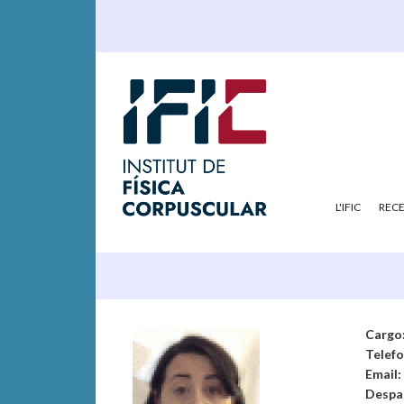
L'IFIC
REC
Cargo
Telef
Email:
Despa