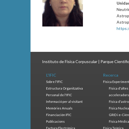
Unida
Neutri
Astrop
Astrop
https:
Instituto de Física Corpuscular | Parque Científ
L'IFIC
Recerca
Sobre l'IFIC
Física Experimen
Estructura Organitzativa
Física d'alte
Personal de l'IFIC
accelerador
Informació per al visitant
Física d'astr
Memòries Anuals
Física Nucle
Financiación IFIC
GRID i e-Cièn
Publicacions
Física Mèdic
Factura Electrònica
Física Teòrica