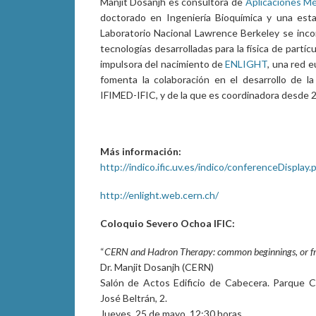
Manjit Dosanjh es consultora de
Aplicaciones M
doctorado en Ingeniería Bioquímica y una esta
Laboratorio Nacional Lawrence Berkeley se incor
tecnologías desarrolladas para la física de partíc
impulsora del nacimiento de
ENLIGHT
, una red 
fomenta la colaboración en el desarrollo de la
IFIMED-IFIC, y de la que es coordinadora desde 
Más información:
http://indico.ific.uv.es/indico/conferenceDispla
http://enlight.web.cern.ch/
Coloquio Severo Ochoa IFIC:
“
CERN and Hadron Therapy: common beginnings, or fro
Dr. Manjit Dosanjh (CERN)
Salón de Actos Edificio de Cabecera. Parque Cie
José Beltrán, 2.
Jueves, 25 de mayo. 12:30 horas.