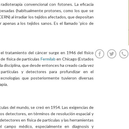
 radioterapia convencional con fotones. La eficacia
s pesadas (habitualmente protones, como los que se
CERN) al irradiar los tejidos afectados, que depositan
r apenas a los tejidos sanos. Es el llamado ‘pico de
 el tratamiento del cáncer surge en 1946 del físico
 de física de partículas
Fermilab
en Chicago (Estados
e la disciplina, que desde entonces ha creado cada vez
artículas y detectores para profundizar en el
tecnologías que posteriormente tuvieron diversas
apia.
rtículas del mundo, se creó en 1954. Las exigencias de
los detectores, en términos de resolución espacial y
s detectores en física de partículas y las herramientas
el campo médico, especialmente en diagnosis y