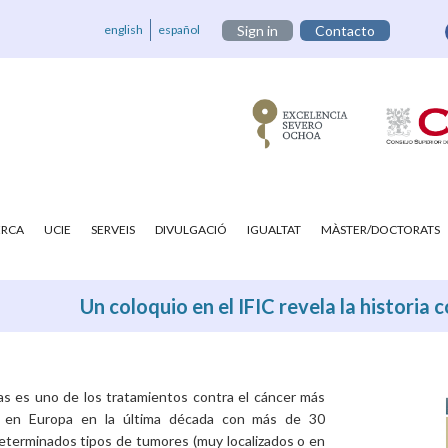
english
español
Sign in
Contacto
ERCA
UCIE
SERVEIS
DIVULGACIÓ
IGUALTAT
MÀSTER/DOCTORATS
Un coloquio en el IFIC revela la historia
as es uno de los tratamientos contra el cáncer más
r en Europa en la última década con más de 30
n determinados tipos de tumores (muy localizados o en