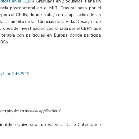
édicas en el CERN
. Graduada en Bioquímica, tiene un
ncia postdoctoral en el MIT. Tras su paso por el
pora al CERN, donde trabaja en la aplicación de las
ulas al ámbito de las Ciencias de la Vida. Dosanjh fue
europea de investigación coordinada por el CERN que
 terapia con partículas en Europa donde participa
2006.
y.py?confId=2942
m physics to medical applications
”
ntífico Universitat de València. Calle Catedrático