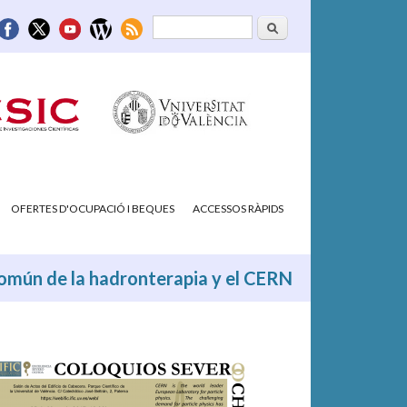
Cerca
Formulari de
cerca
OFERTES D'OCUPACIÓ I BEQUES
ACCESSOS RÀPIDS
 común de la hadronterapia y el CERN