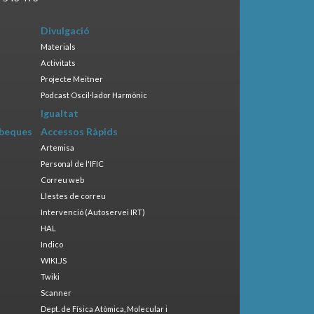
Divulgació
Materials
Activitats
Projecte Meitner
Podcast Oscil·lador Harmònic
Igualtat
 beques
Accessos Ràpids
Artemisa
Personal de l'IFIC
Correu web
Llestes de correu
Intervenció (Autoservei IRT)
HAL
Indico
WIKI.JS
Twiki
Scanner
Dept. de Física Atòmica, Molecular i