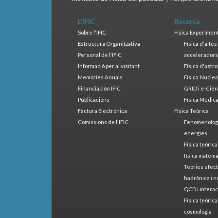
L'IFIC
Recerca
Sobre l'IFIC
Física Experimen
Estructura Organitzativa
Física d'alte
Personal de l'IFIC
accelerador
Informació per al visitant
Física d'astr
Memòries Anuals
Física Nucle
Financiación IFIC
GRID i e-Cièn
Publicacions
Física Mèdic
Factura Electrònica
Física Teòrica
Comissions de l'IFIC
Fenomenologia
energies
Física teòrica
física matemà
Teories efect
hadrònica i n
QCD i interac
Física teòrica
cosmologia