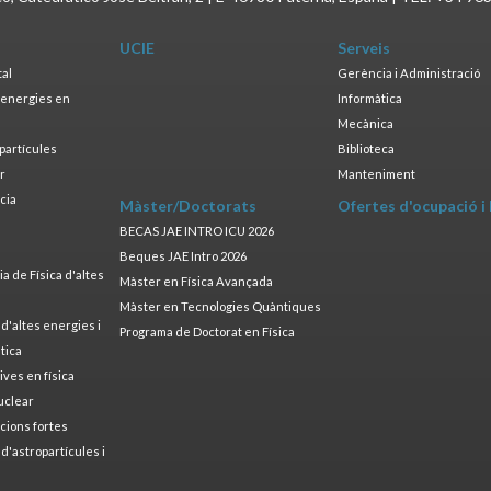
UCIE
Serveis
tal
Gerència i Administració
s energies en
Informàtica
s
Mecànica
opartícules
Biblioteca
ar
Manteniment
cia
Màster/Doctorats
Ofertes d'ocupació i
a
BECAS JAE INTRO ICU 2026
Beques JAE Intro 2026
 de Física d'altes
Màster en Física Avançada
Màster en Tecnologies Quàntiques
 d'altes energies i
Programa de Doctorat en Física
tica
ives en física
uclear
cions fortes
 d'astropartícules i