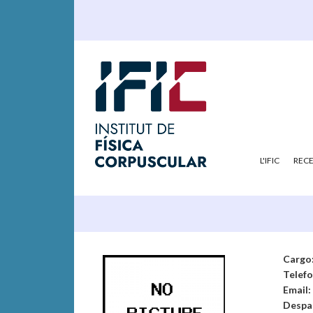
L'IFIC
REC
Cargo
Telef
Email:
Despa