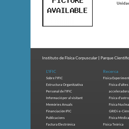
Unida
Instituto de Física Corpuscular | Parque Científ
L'IFIC
Recerca
Sobre l'IFIC
Física Experimen
Estructura Organitzativa
Física d'alte
Personal de l'IFIC
accelerador
Informació per al visitant
Física d'astr
Memòries Anuals
Física Nucle
Financiación IFIC
GRID i e-Cièn
Publicacions
Física Mèdic
Factura Electrònica
Física Teòrica