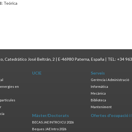
d:
Teórica
ico, Catedrático José Beltrán, 2 | E-46980 Paterna, España | TEL: +34 96
UCIE
Serveis
tal
Gerència i Administració
s energies en
Informàtica
s
Mecànica
opartícules
Biblioteca
ar
Manteniment
cia
Màster/Doctorats
Ofertes d'ocupació i
a
BECAS JAE INTRO ICU 2026
Beques JAE Intro 2026