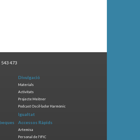
3 543 473
Divulgació
Materials
Activitats
Projecte Meitner
Podcast Oscil·lador Harmònic
Igualtat
 beques
Accessos Ràpids
Artemisa
Personal de l'IFIC