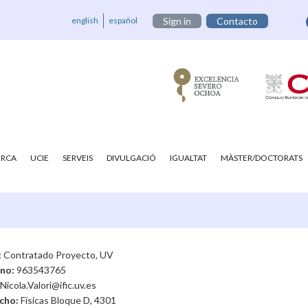
english
español
Sign in
Contacto
ERCA
UCIE
SERVEIS
DIVULGACIÓ
IGUALTAT
MÀSTER/DOCTORATS
:
Contratado Proyecto, UV
ono:
963543765
Nicola.Valori@ific.uv.es
cho:
Físicas Bloque D, 4301