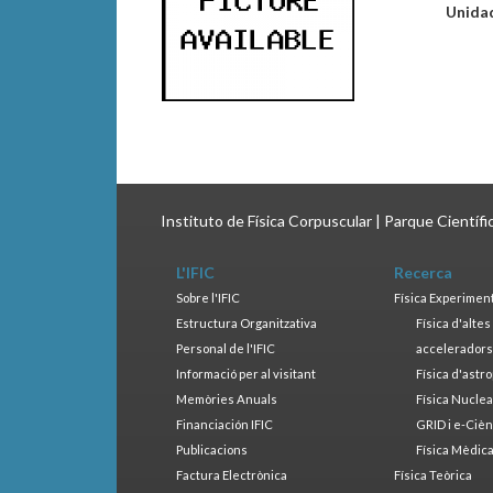
Unida
Instituto de Física Corpuscular | Parque Científ
L'IFIC
Recerca
Sobre l'IFIC
Física Experimen
Estructura Organitzativa
Física d'alte
Personal de l'IFIC
accelerador
Informació per al visitant
Física d'astr
Memòries Anuals
Física Nucle
Financiación IFIC
GRID i e-Cièn
Publicacions
Física Mèdic
Factura Electrònica
Física Teòrica