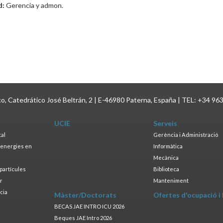
d:
Gerencia y admon.
ico, Catedrático José Beltrán, 2 | E-46980 Paterna, España | TEL: +34 96
UCIE
Serveis
tal
Gerència i Administració
s energies en
Informàtica
s
Mecànica
opartícules
Biblioteca
ar
Manteniment
cia
Màster/Doctorats
Ofertes d'ocupació i
a
BECAS JAE INTRO ICU 2026
Beques JAE Intro 2026