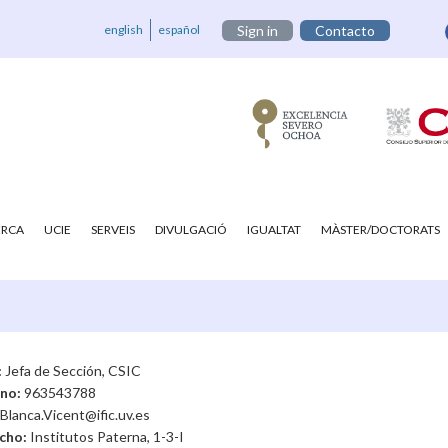
english
español
Sign in
Contacto
ERCA
UCIE
SERVEIS
DIVULGACIÓ
IGUALTAT
MÀSTER/DOCTORATS
:
Jefa de Sección, CSIC
ono:
963543788
Blanca.Vicent@ific.uv.es
cho:
Institutos Paterna, 1-3-I