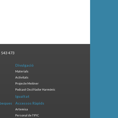
3 543 473
Divulgació
Materials
Activitats
Projecte Meitner
Podcast Oscil·lador Harmònic
Igualtat
 beques
Accessos Ràpids
Artemisa
Personal de l'IFIC