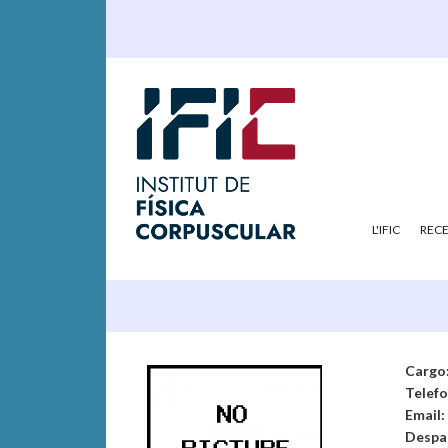
L'IFIC
REC
Cargo
Telef
Email:
Despa