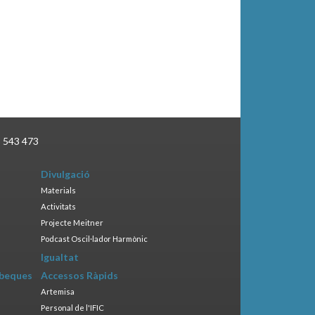
3 543 473
Divulgació
Materials
Activitats
Projecte Meitner
Podcast Oscil·lador Harmònic
Igualtat
 beques
Accessos Ràpids
Artemisa
Personal de l'IFIC