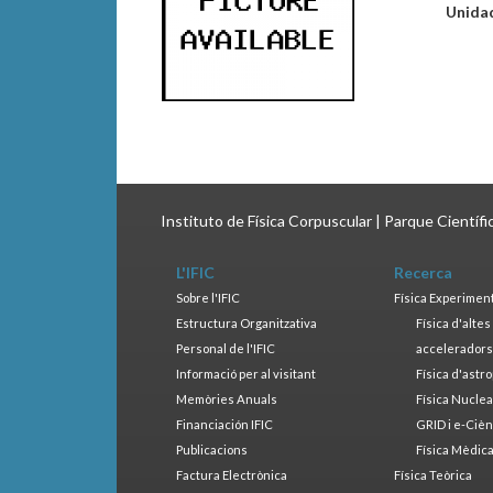
Unida
Instituto de Física Corpuscular | Parque Científ
L'IFIC
Recerca
Sobre l'IFIC
Física Experimen
Estructura Organitzativa
Física d'alte
Personal de l'IFIC
accelerador
Informació per al visitant
Física d'astr
Memòries Anuals
Física Nucle
Financiación IFIC
GRID i e-Cièn
Publicacions
Física Mèdic
Factura Electrònica
Física Teòrica