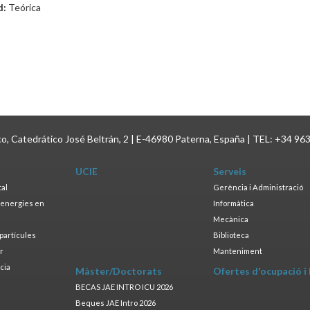
d:
Teórica
ico, Catedrático José Beltrán, 2 | E-46980 Paterna, España | TEL: +34 96
UCIE
Serveis
tal
Gerència i Administració
s energies en
Informàtica
s
Mecànica
opartícules
Biblioteca
ar
Manteniment
cia
Màster/Doctorats
Ofertes d'ocupació i
a
BECAS JAE INTRO ICU 2026
Beques JAE Intro 2026