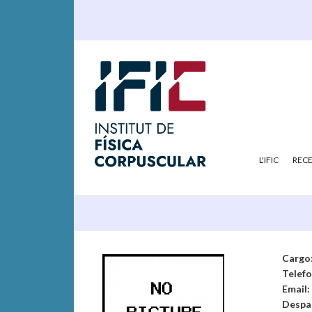
L'IFIC
REC
Cargo
Telef
Email:
Despa