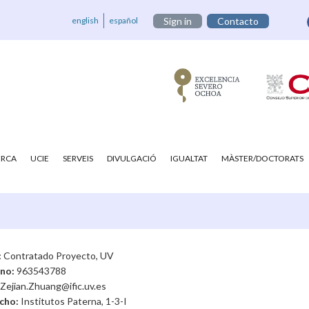
english
español
Sign in
Contacto
ERCA
UCIE
SERVEIS
DIVULGACIÓ
IGUALTAT
MÀSTER/DOCTORATS
:
Contratado Proyecto, UV
ono:
963543788
Zejian.Zhuang@ific.uv.es
cho:
Institutos Paterna, 1-3-I