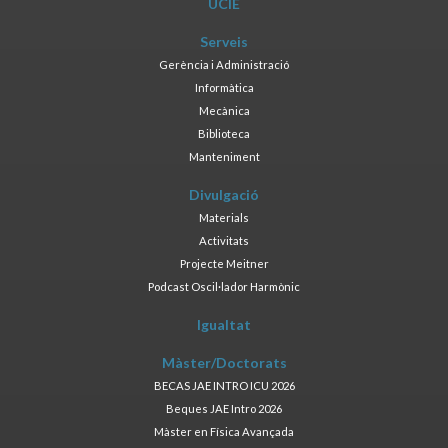
UCIE
Serveis
Gerència i Administració
Informàtica
Mecànica
Biblioteca
Manteniment
Divulgació
Materials
Activitats
Projecte Meitner
Podcast Oscil·lador Harmònic
Igualtat
Màster/Doctorats
BECAS JAE INTRO ICU 2026
Beques JAE Intro 2026
Màster en Física Avançada