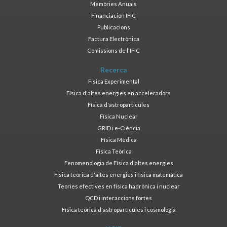
Memòries Anuals
Financiación IFIC
Publicacions
Factura Electrònica
Comissions de l'IFIC
Recerca
Física Experimental
Física d'altes energies en acceleradors
Física d'astropartícules
Física Nuclear
GRID i e-Ciència
Física Mèdica
Física Teòrica
Fenomenologia de Física d'altes energies
Física teòrica d'altes energies i física matemàtica
Teories efectives en física hadrònica i nuclear
QCD i interaccions fortes
Física teòrica d'astropartícules i cosmologia