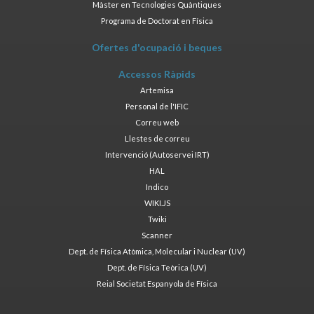
Màster en Tecnologies Quàntiques
Programa de Doctorat en Física
Ofertes d'ocupació i beques
Accessos Ràpids
Artemisa
Personal de l'IFIC
Correu web
Llestes de correu
Intervenció (Autoservei IRT)
HAL
Indico
WIKI.JS
Twiki
Scanner
Dept. de Física Atòmica, Molecular i Nuclear (UV)
Dept. de Física Teòrica (UV)
Reial Societat Espanyola de Física