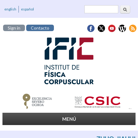
Cerca
Formulari de
english
español
cerca
Sign in
Contacto
MENÚ