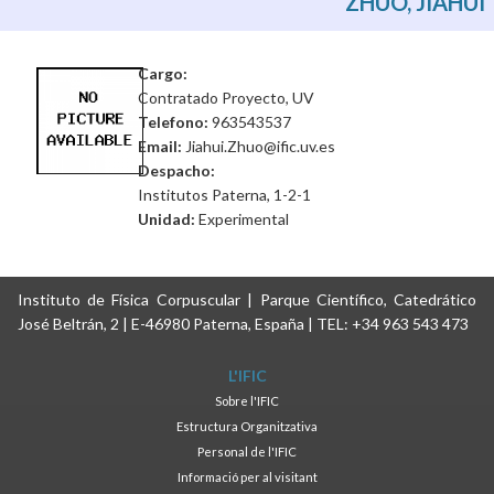
ZHUO, JIAHUI
Cargo:
Contratado Proyecto, UV
Telefono:
963543537
Email:
Jiahui.Zhuo@ific.uv.es
Despacho:
Institutos Paterna, 1-2-1
Unidad:
Experimental
Instituto de Física Corpuscular | Parque Científico, Catedrático
José Beltrán, 2 | E-46980 Paterna, España | TEL: +34 963 543 473
L'IFIC
Sobre l'IFIC
Estructura Organitzativa
Personal de l'IFIC
Informació per al visitant