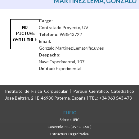
MARTINEZ LEMA, GONZALO
Cargo:
Contratado Proyecto, UV
Telefono:
963543722
Email:
Gonzalo.Martinez.Lema@ific.uv.es
Despacho:
Nave Experimental, 107
Unidad:
Experimental
Instituto de Física Corpuscular | Parque Científico, Catedrático
José Beltrán, 2 | E-46980 Paterna, España | TEL: +34 963 543 473
El IFIC
Sobre el IFIC
Convenio IFIC (UVEG-CSIC)
Estructura Organizativa