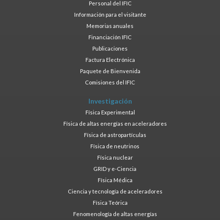
Personal del IFIC
Información para el visitante
Memorias anuales
Financiación IFIC
Publicaciones
Factura Electrónica
Paquete de Bienvenida
Comisiones del IFIC
Investigación
Física Experimental
Física de altas energías en aceleradores
Física de astropartículas
Física de neutrinos
Física nuclear
GRID y e-Ciencia
Física Médica
Ciencia y tecnología de aceleradores
Física Teórica
Fenomenología de altas energías