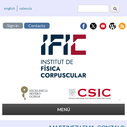
Buscar
Formulario de
english
valencià
búsqueda
Sign in
Contacto
MENÚ