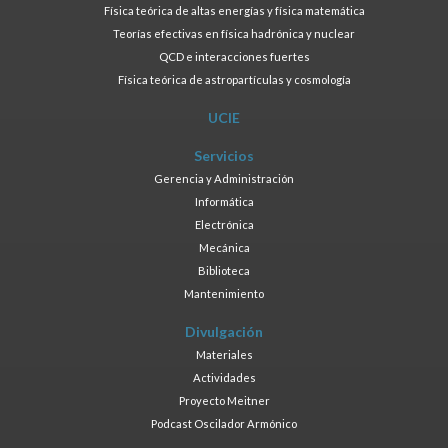
Física teórica de altas energías y física matemática
Teorías efectivas en física hadrónica y nuclear
QCD e interacciones fuertes
Física teórica de astropartículas y cosmología
UCIE
Servicios
Gerencia y Administración
Informática
Electrónica
Mecánica
Biblioteca
Mantenimiento
Divulgación
Materiales
Actividades
Proyecto Meitner
Podcast Oscilador Armónico