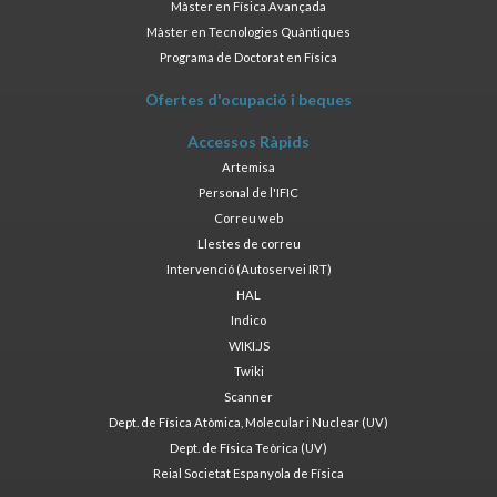
Màster en Física Avançada
Màster en Tecnologies Quàntiques
Programa de Doctorat en Física
Ofertes d'ocupació i beques
Accessos Ràpids
Artemisa
Personal de l'IFIC
Correu web
Llestes de correu
Intervenció (Autoservei IRT)
HAL
Indico
WIKI.JS
Twiki
Scanner
Dept. de Física Atòmica, Molecular i Nuclear (UV)
Dept. de Física Teòrica (UV)
Reial Societat Espanyola de Física