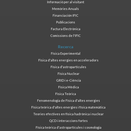
Informació per al visitant
Memòries Anuals
Financiación IFIC
Publicacions
Factura Electrònica
Comissions de l'IFIC
Recerca
Física Experimental
Física d'altes energies en acceleradors
Física d'astropartícules
Física Nuclear
GRID i e-Ciència
Física Mèdica
Física Teòrica
Fenomenologia de Física d'altes energies
Física teòrica d'altes energies i física matemàtica
Teories efectives en física hadrònica i nuclear
QCD i interaccions fortes
Física teòrica d'astropartícules i cosmologia