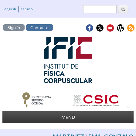
Cerca
Formulari de
english
español
cerca
Sign in
Contacto
MENÚ