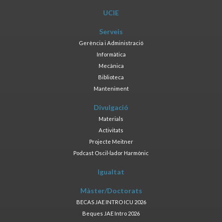
UCIE
Serveis
Gerència i Administració
Informàtica
Mecànica
Biblioteca
Manteniment
Divulgació
Materials
Activitats
Projecte Meitner
Podcast Oscil·lador Harmònic
Igualtat
Màster/Doctorats
BECAS JAE INTRO ICU 2026
Beques JAE Intro 2026