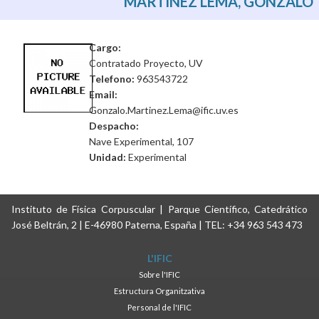
MARTINEZ LEMA, GONZALO
Cargo:
Contratado Proyecto, UV
Telefono:
963543722
Email:
Gonzalo.Martinez.Lema@ific.uv.es
Despacho:
Nave Experimental, 107
Unidad:
Experimental
Instituto de Física Corpuscular | Parque Científico, Catedrático
José Beltrán, 2 | E-46980 Paterna, España | TEL: +34 963 543 473
L'IFIC
Sobre l'IFIC
Estructura Organitzativa
Personal de l'IFIC