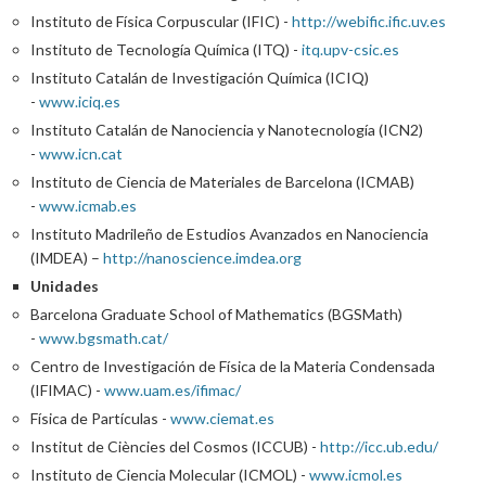
Instituto de Física Corpuscular (IFIC) -
http://webific.ific.uv.es
Instituto de Tecnología Química (ITQ) -
itq.upv-csic.es
Instituto Catalán de Investigación Química (ICIQ)
-
www.iciq.es
Instituto Catalán de Nanociencia y Nanotecnología (ICN2)
-
www.icn.cat
Instituto de Ciencia de Materiales de Barcelona (ICMAB)
-
www.icmab.es
Instituto Madrileño de Estudios Avanzados en Nanociencia
(IMDEA) –
http://nanoscience.imdea.org
Unidades
Barcelona Graduate School of Mathematics (BGSMath)
-
www.bgsmath.cat/
Centro de Investigación de Física de la Materia Condensada
(IFIMAC) -
www.uam.es/ifimac/
Física de Partículas -
www.ciemat.es
Institut de Ciències del Cosmos (ICCUB) -
http://icc.ub.edu/
Instituto de Ciencia Molecular (ICMOL) -
www.icmol.es