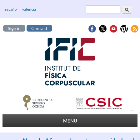
Search
Search form
español
valencià
Sign in
Contact
MENU