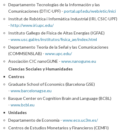
Departamento Tecnologías de la Información y las
Comunicaciones (DTIC-UPF) -
portal.upf.edu/web/etic/inici
Institut de Robòtica i Informàtica Industrial (IRI, CSIC-UPF)
-
http://www.iri.upc.edu/
Instituto Gallego de Física de Altas Energías (IGFAE)
-
www.usc.gal/es/institutos/fisica_ae/index.html
Departamento Teoría de la Señal y las Comunicaciones
(COMMSENSLAB) -
www.upc.edu/
Asociación CIC nanoGUNE -
www.nanogune.eu
Ciencias Sociales y Humanidades
Centros
Graduate School of Economics (Barcelona GSE)
-
www.barcelonagse.eu
Basque Center on Cognition Brain and Language (BCBL)
-
www.bcbl.eu
Unidades
Departamento de Economía -
www.eco.uc3m.es/
Centros de Estudios Monetarios y Financieros (CEMFI)