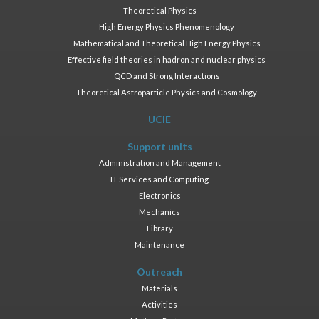
Theoretical Physics
High Energy Physics Phenomenology
Mathematical and Theoretical High Energy Physics
Effective field theories in hadron and nuclear physics
QCD and Strong Interactions
Theoretical Astroparticle Physics and Cosmology
UCIE
Support units
Administration and Management
IT Services and Computing
Electronics
Mechanics
Library
Maintenance
Outreach
Materials
Activities