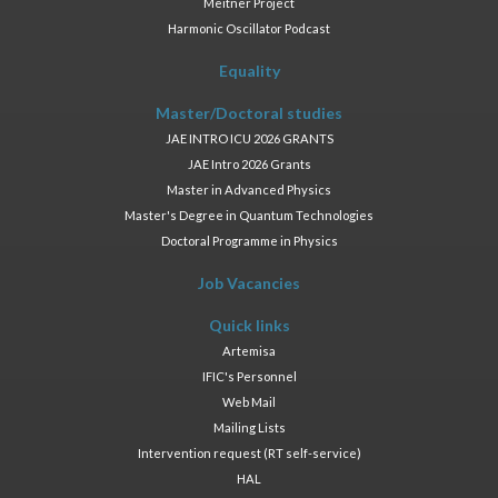
Meitner Project
Harmonic Oscillator Podcast
Equality
Master/Doctoral studies
JAE INTRO ICU 2026 GRANTS
JAE Intro 2026 Grants
Master in Advanced Physics
Master's Degree in Quantum Technologies
Doctoral Programme in Physics
Job Vacancies
Quick links
Artemisa
IFIC's Personnel
Web Mail
Mailing Lists
Intervention request (RT self-service)
HAL