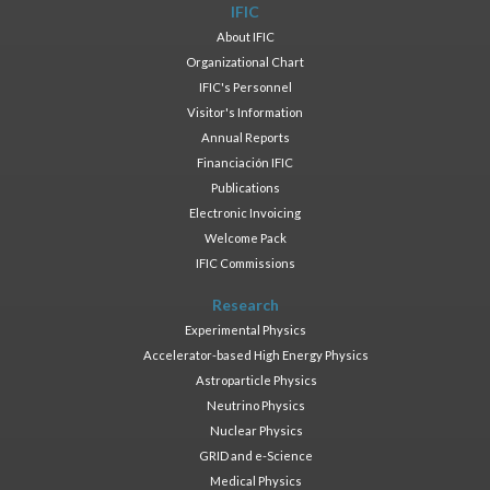
IFIC
About IFIC
Organizational Chart
IFIC's Personnel
Visitor's Information
Annual Reports
Financiación IFIC
Publications
Electronic Invoicing
Welcome Pack
IFIC Commissions
Research
Experimental Physics
Accelerator-based High Energy Physics
Astroparticle Physics
Neutrino Physics
Nuclear Physics
GRID and e-Science
Medical Physics