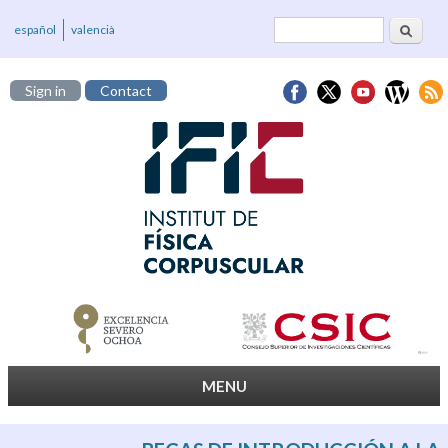
Search
Search form
español
valencià
Sign in
Contact
MENU