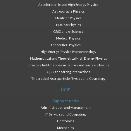
Accelerator-based High Energy Physics
Astroparticle Physics
Neutrino Physics
Nuclear Physics
GRID and e-Science
Medical Physics
Theoretical Physics
High Energy Physics Phenomenology
Mathematical and Theoretical High Energy Physics
Effective field theories in hadron and nuclear physics
QCD and Strong Interactions
Theoretical Astroparticle Physics and Cosmology
UCIE
Support units
Administration and Management
IT Services and Computing
Electronics
Mechanics