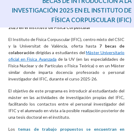
BECAS DE INTRODUCCIÓN A LA
INVESTIGACIÓN 2025 EN EL INSTITUTO DE
FÍSICA CORPUSCULAR (IFIC)
Becas de introducción a la investigación JAE Intro ICU
2025 en el Instituto de Física Corpuscular
El Instituto de Física Corpuscular (IFIC), centro mixto del CSIC
y la Universitat de València, oferta hasta
7 becas de
colaboración
dirigidas a estudiantes del
Máster Universitario
oficial en Física Avanzada
de la UV (en las especialidades de
Física Nuclear y de Partículas o Física Teórica) o en un Máster
similar donde imparta docencia profesorado o personal
investigador del IFIC, durante el curso 2025-26.
El objetivo de este programa es introducir al estudiantado del
máster en las actividades de investigación propias del IFIC,
facilitando los contactos entre el personal investigador del
IFIC y el alumnado en vista a la posible realización posterior de
una tesis doctoral en el instituto.
Los
temas de trabajo propuestos se encuentran en