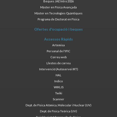
Beques JAE Intro 2026
Màster en Física Avançada
Màster en Tecnologies Quàntiques
Programa de Doctorat en Física
Ofertes d'ocupació i beques
Accessos Ràpids
Artemisa
Personal de l'IFIC
Correu web
Llestes de correu
Intervenció (Autoservei IRT)
HAL
Indico
WIKI.JS
Twiki
Scanner
Dept. de Física Atòmica, Molecular i Nuclear (UV)
Dept. de Física Teòrica (UV)