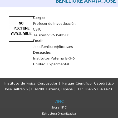
BENLLIURE ANAYA, JOSÉ
Cargo:
Profesor de Investigación,
CSIC
Telefono:
963543503
Email:
Jose.Benlliure@ific.uv.es
Despacho:
Institutos Paterna, B-3-6
Unidad:
Experimental
Instituto de Física Corpuscular | Parque Científico, Catedrático
José Beltrán, 2 | E-46980 Paterna, España | TEL: +34 963 543 473
L'IFIC
Sobre l'IFIC
Estructura Organitzativa