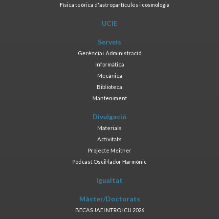
Física teòrica d'astropartícules i cosmologia
UCIE
Serveis
Gerència i Administració
Informàtica
Mecànica
Biblioteca
Manteniment
Divulgació
Materials
Activitats
Projecte Meitner
Podcast Oscil·lador Harmònic
Igualtat
Màster/Doctorats
BECAS JAE INTRO ICU 2026