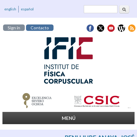
Cerca
Formulari de
english
español
cerca
Sign in
Contacto
MENÚ