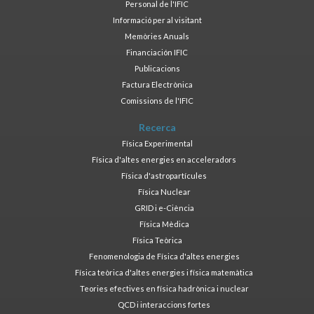
Personal de l'IFIC
Informació per al visitant
Memòries Anuals
Financiación IFIC
Publicacions
Factura Electrònica
Comissions de l'IFIC
Recerca
Física Experimental
Física d'altes energies en acceleradors
Física d'astropartícules
Física Nuclear
GRID i e-Ciència
Física Mèdica
Física Teòrica
Fenomenologia de Física d'altes energies
Física teòrica d'altes energies i física matemàtica
Teories efectives en física hadrònica i nuclear
QCD i interaccions fortes