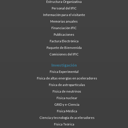
Estructura Organizativa
Personal del IFIC
Información para el visitante
Memorias anuales
Financiación IFIC
Publicaciones
Factura Electrónica
Paquete de Bienvenida
Comisiones del IFIC
Investigación
Física Experimental
Física de altas energías en aceleradores
Física de astropartículas
Física de neutrinos
Física nuclear
GRID y e-Ciencia
Física Médica
Ciencia y tecnología de aceleradores
Física Teórica