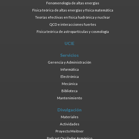
Fenomenología de altas energías
Física teórica de altas energías y física matemática
Teorías efectivas en física hadrónica y nuclear
QCD e interacciones fuertes
Física teórica de astropartículas y cosmología
UCIE
Servicios
Gerencia y Administración
Informática
Electrónica
Mecánica
Biblioteca
Mantenimiento
Divulgación
Materiales
Actividades
Proyecto Meitner
Podcast Oscilador Armónico