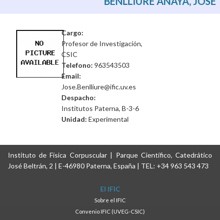
BENLLIURE ANAYA, JOSÉ
Cargo:
Profesor de Investigación,
CSIC
Telefono:
963543503
Email:
Jose.Benlliure@ific.uv.es
Despacho:
Institutos Paterna, B-3-6
Unidad:
Experimental
Instituto de Física Corpuscular | Parque Científico, Catedrático
José Beltrán, 2 | E-46980 Paterna, España | TEL: +34 963 543 473
El IFIC
Sobre el IFIC
Convenio IFIC (UVEG-CSIC)