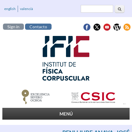
Buscar
Formulario de
english
valencià
búsqueda
Sign in
Contacto
MENÚ