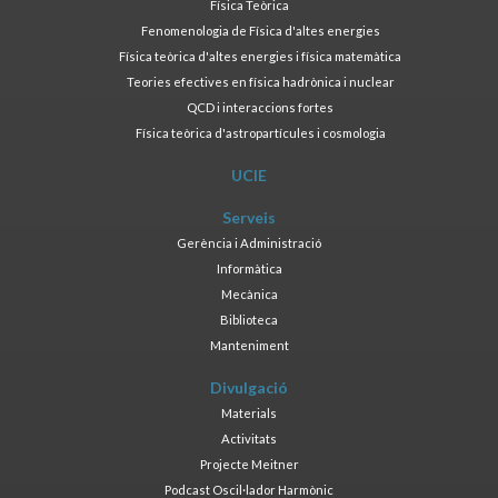
Física Teòrica
Fenomenologia de Física d'altes energies
Física teòrica d'altes energies i física matemàtica
Teories efectives en física hadrònica i nuclear
QCD i interaccions fortes
Física teòrica d'astropartícules i cosmologia
UCIE
Serveis
Gerència i Administració
Informàtica
Mecànica
Biblioteca
Manteniment
Divulgació
Materials
Activitats
Projecte Meitner
Podcast Oscil·lador Harmònic