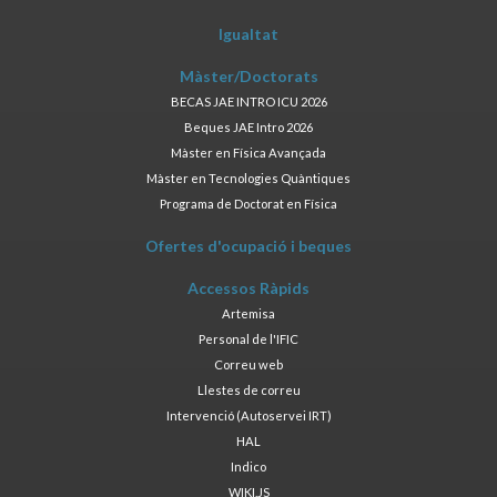
Igualtat
Màster/Doctorats
BECAS JAE INTRO ICU 2026
Beques JAE Intro 2026
Màster en Física Avançada
Màster en Tecnologies Quàntiques
Programa de Doctorat en Física
Ofertes d'ocupació i beques
Accessos Ràpids
Artemisa
Personal de l'IFIC
Correu web
Llestes de correu
Intervenció (Autoservei IRT)
HAL
Indico
WIKI.JS