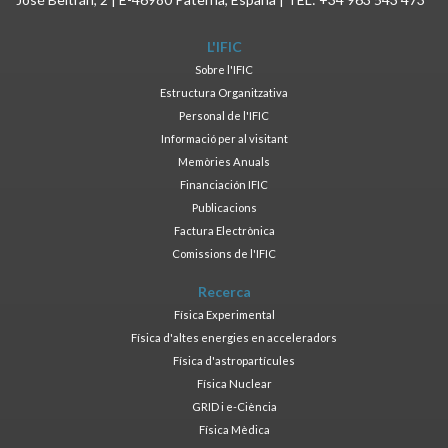
L'IFIC
Sobre l'IFIC
Estructura Organitzativa
Personal de l'IFIC
Informació per al visitant
Memòries Anuals
Financiación IFIC
Publicacions
Factura Electrònica
Comissions de l'IFIC
Recerca
Física Experimental
Física d'altes energies en acceleradors
Física d'astropartícules
Física Nuclear
GRID i e-Ciència
Física Mèdica