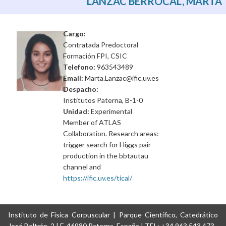
LANZAC BERROCAL, MARTA
Cargo:
Contratada Predoctoral
Formación FPI, CSIC
Telefono:
963543489
Email:
Marta.Lanzac@ific.uv.es
Despacho:
Institutos Paterna, B-1-0
Unidad:
Experimental
Member of ATLAS
Collaboration. Research areas:
trigger search for Higgs pair
production in the bbtautau
channel and
https://ific.uv.es/tical/
Instituto de Física Corpuscular | Parque Científico, Catedrático
José Beltrán, 2 | E-46980 Paterna, España | TEL: +34 963 543 473