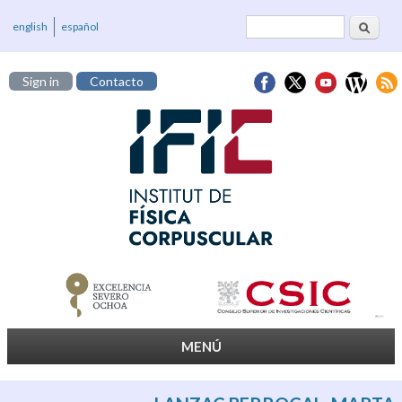
Cerca
Formulari de
english
español
cerca
Sign in
Contacto
MENÚ