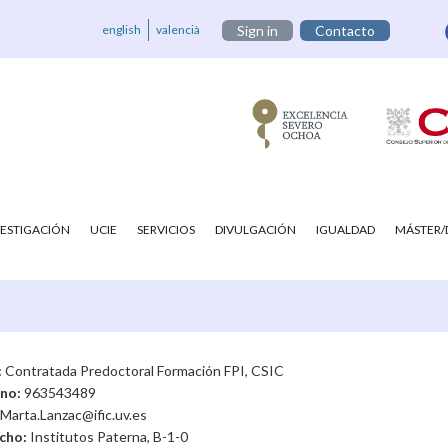
english
valencià
Sign in
Contacto
VESTIGACIÓN
UCIE
SERVICIOS
DIVULGACIÓN
IGUALDAD
MÁSTER
:
Contratada Predoctoral Formación FPI, CSIC
ono:
963543489
Marta.Lanzac@ific.uv.es
cho:
Institutos Paterna, B-1-0