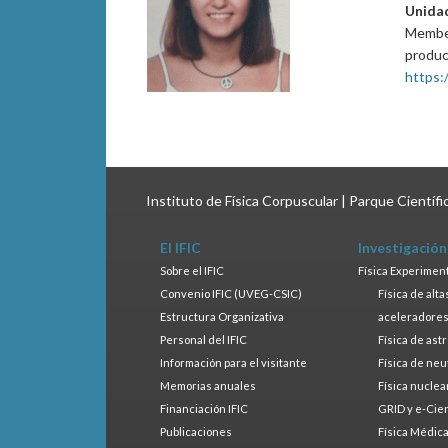
Unida
Member
produc
https:/
Instituto de Física Corpuscular | Parque Científ
El IFIC
Investigación
Sobre el IFIC
Física Experimen
Convenio IFIC (UVEG-CSIC)
Física de alt
Estructura Organizativa
aceleradore
Personal del IFIC
Física de ast
Información para el visitante
Física de neu
Memorias anuales
Física nuclea
Financiación IFIC
GRID y e-Cie
Publicaciones
Física Médic