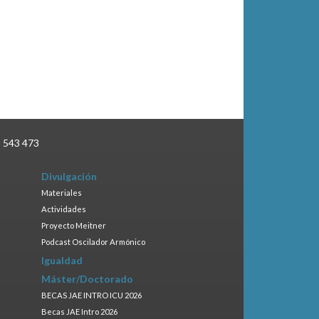
3 543 473
Divulgación
Materiales
Actividades
Proyecto Meitner
Podcast Oscilador Armónico
Igualdad
Máster/Doctorado
BECAS JAE INTRO ICU 2026
Becas JAE Intro 2026