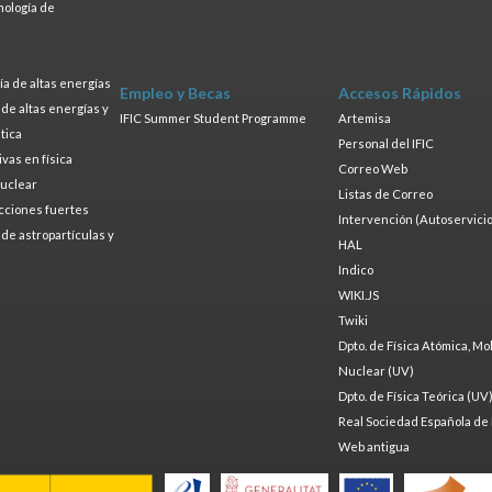
nología de
s
a de altas energías
Empleo y Becas
Accesos Rápidos
a de altas energías y
IFIC Summer Student Programme
Artemisa
tica
Personal del IFIC
ivas en física
Correo Web
nuclear
Listas de Correo
cciones fuertes
Intervención (Autoservicio
a de astropartículas y
HAL
Indico
WIKI.JS
Twiki
Dpto. de Física Atómica, Mo
Nuclear (UV)
Dpto. de Física Teórica (UV
Real Sociedad Española de 
Web antigua