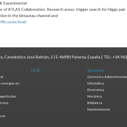
d:
Experimental
 of ATLAS Collaboration. Research areas: trigger search for Higgs pair
tion in the bbtautau channel and
/ific.uv.es/tical/
ico, Catedrático José Beltrán, 2 | E-46980 Paterna, España | TEL: +34 96
UCIE
Servicios
tal
Gerencia y Administración
as energías en
Informática
s
Electrónica
ropartículas
Mecánica
trinos
Biblioteca
r
Mantenimiento
ncia
a