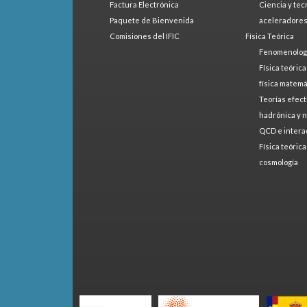
Factura Electrónica
Ciencia y tec
Paquete de Bienvenida
aceleradore
Comisiones del IFIC
Física Teórica
Fenomenologí
Física teóric
física matemá
Teorías efect
hadrónica y 
QCD e intera
Física teóric
cosmología