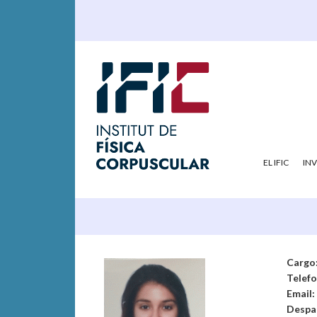
EL IFIC
IN
Cargo
Telef
Email:
Despa