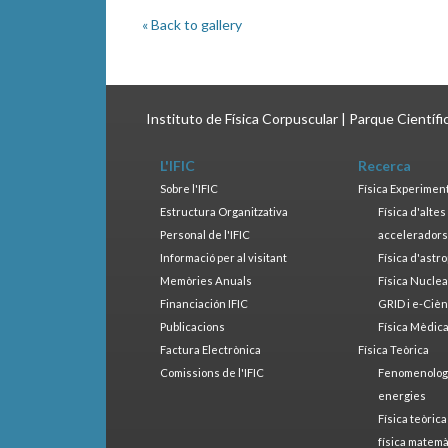
« Back to gallery
Instituto de Física Corpuscular | Parque Científ
L'IFIC
Recerca
Sobre l'IFIC
Física Experimen
Estructura Organitzativa
Física d'alte
Personal de l'IFIC
accelerador
Informació per al visitant
Física d'astr
Memòries Anuals
Física Nucle
Financiación IFIC
GRID i e-Cièn
Publicacions
Física Mèdic
Factura Electrònica
Física Teòrica
Comissions de l'IFIC
Fenomenologia
energies
Física teòrica
física matemà