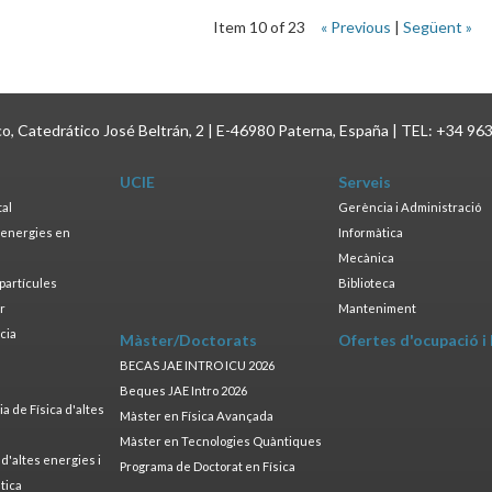
Item 10 of 23
« Previous
|
Següent »
ico, Catedrático José Beltrán, 2 | E-46980 Paterna, España | TEL: +34 96
UCIE
Serveis
tal
Gerència i Administració
s energies en
Informàtica
s
Mecànica
opartícules
Biblioteca
ar
Manteniment
cia
Màster/Doctorats
Ofertes d'ocupació i
a
BECAS JAE INTRO ICU 2026
Beques JAE Intro 2026
 de Física d'altes
Màster en Física Avançada
Màster en Tecnologies Quàntiques
 d'altes energies i
Programa de Doctorat en Física
tica