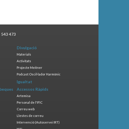
3 543 473
Divulgació
Materials
Activitats
Projecte Meitner
Podcast Oscil·lador Harmònic
Igualtat
 beques
Accessos Ràpids
Artemisa
Personal de l'IFIC
Correu web
Llestes de correu
Intervenció (Autoservei IRT)
HAL