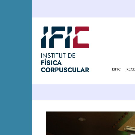
L'IFIC
REC