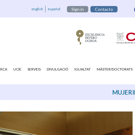
english
español
Sign in
Contacto
ERCA
UCIE
SERVEIS
DIVULGACIÓ
IGUALTAT
MÀSTER/DOCTORATS
MUJERI