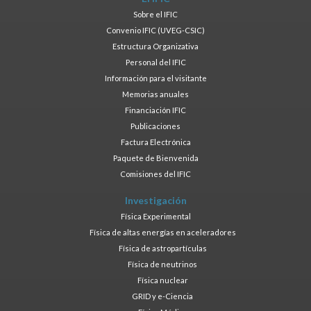
Sobre el IFIC
Convenio IFIC (UVEG-CSIC)
Estructura Organizativa
Personal del IFIC
Información para el visitante
Memorias anuales
Financiación IFIC
Publicaciones
Factura Electrónica
Paquete de Bienvenida
Comisiones del IFIC
Investigación
Física Experimental
Física de altas energías en aceleradores
Física de astropartículas
Física de neutrinos
Física nuclear
GRID y e-Ciencia