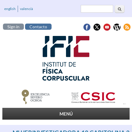
Buscar
Formulario de
english
valencià
búsqueda
Sign in
Contacto
MENÚ