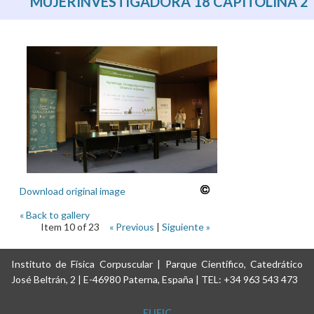
MUJERINVESTIGADORA 18 CAPITOLINA 2
Download original image
« Back to gallery
Item 10 of 23
« Previous
|
Siguiente »
Instituto de Física Corpuscular | Parque Científico, Catedrático
José Beltrán, 2 | E-46980 Paterna, España | TEL: +34 963 543 473
El IFIC