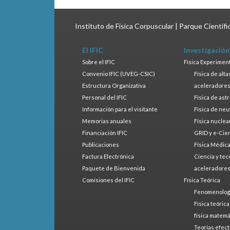
Instituto de Física Corpuscular | Parque Científ
El IFIC
Investigación
Sobre el IFIC
Física Experimen
Convenio IFIC (UVEG-CSIC)
Física de alt
Estructura Organizativa
aceleradore
Personal del IFIC
Física de ast
Información para el visitante
Física de neu
Memorias anuales
Física nuclea
Financiación IFIC
GRID y e-Cie
Publicaciones
Física Médic
Factura Electrónica
Ciencia y tec
Paquete de Bienvenida
aceleradore
Comisiones del IFIC
Física Teórica
Fenomenologí
Física teóric
física matemá
Teorías efect