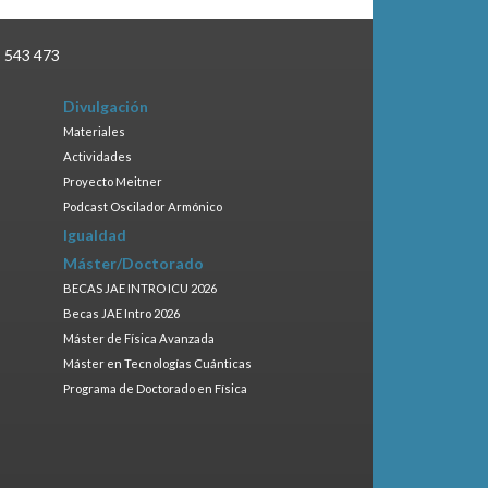
3 543 473
Divulgación
Materiales
Actividades
Proyecto Meitner
Podcast Oscilador Armónico
Igualdad
Máster/Doctorado
BECAS JAE INTRO ICU 2026
Becas JAE Intro 2026
Máster de Física Avanzada
Máster en Tecnologías Cuánticas
Programa de Doctorado en Física