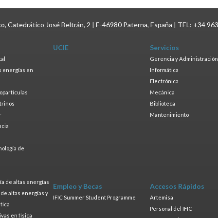
ico, Catedrático José Beltrán, 2 | E-46980 Paterna, España | TEL: +34 96
UCIE
Servicios
tal
Gerencia y Administración
as energías en
Informática
s
Electrónica
ropartículas
Mecánica
trinos
Biblioteca
r
Mantenimiento
ncia
a
nología de
s
a de altas energías
Empleo y Becas
Accesos Rápidos
a de altas energías y
IFIC Summer Student Programme
Artemisa
tica
Personal del IFIC
ivas en física