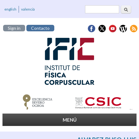
Buscar
Formulario de
english
valencià
búsqueda
Sign in
Contacto
MENÚ