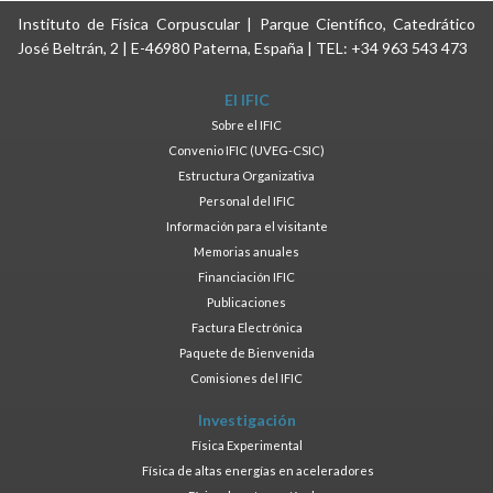
Instituto de Física Corpuscular | Parque Científico, Catedrático
José Beltrán, 2 | E-46980 Paterna, España | TEL: +34 963 543 473
El IFIC
Sobre el IFIC
Convenio IFIC (UVEG-CSIC)
Estructura Organizativa
Personal del IFIC
Información para el visitante
Memorias anuales
Financiación IFIC
Publicaciones
Factura Electrónica
Paquete de Bienvenida
Comisiones del IFIC
Investigación
Física Experimental
Física de altas energías en aceleradores