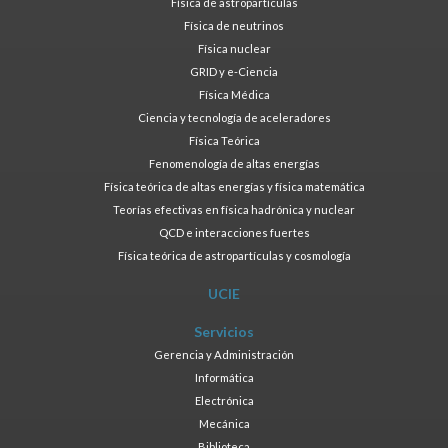
Física de astropartículas
Física de neutrinos
Física nuclear
GRID y e-Ciencia
Física Médica
Ciencia y tecnología de aceleradores
Física Teórica
Fenomenología de altas energías
Física teórica de altas energías y física matemática
Teorías efectivas en física hadrónica y nuclear
QCD e interacciones fuertes
Física teórica de astropartículas y cosmología
UCIE
Servicios
Gerencia y Administración
Informática
Electrónica
Mecánica
Biblioteca