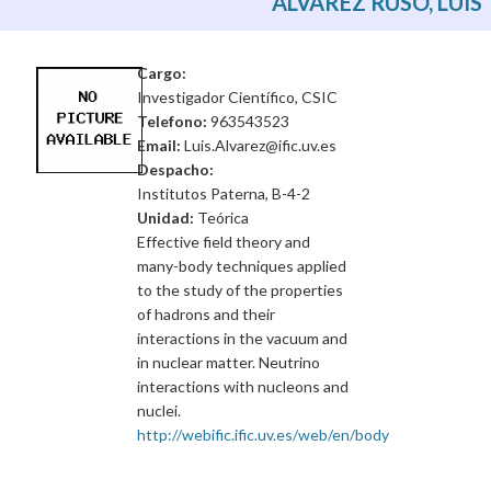
ALVAREZ RUSO, LUIS
Cargo:
Investigador Científico, CSIC
Telefono:
963543523
Email:
Luis.Alvarez@ific.uv.es
Despacho:
Institutos Paterna, B-4-2
Unidad:
Teórica
Effective field theory and
many-body techniques applied
to the study of the properties
of hadrons and their
interactions in the vacuum and
in nuclear matter. Neutrino
interactions with nucleons and
nuclei.
http://webific.ific.uv.es/web/en/body