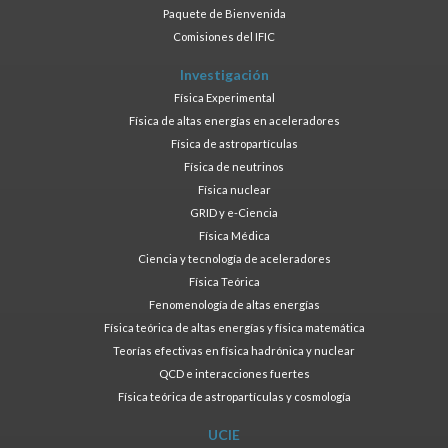
Paquete de Bienvenida
Comisiones del IFIC
Investigación
Física Experimental
Física de altas energías en aceleradores
Física de astropartículas
Física de neutrinos
Física nuclear
GRID y e-Ciencia
Física Médica
Ciencia y tecnología de aceleradores
Física Teórica
Fenomenología de altas energías
Física teórica de altas energías y física matemática
Teorías efectivas en física hadrónica y nuclear
QCD e interacciones fuertes
Física teórica de astropartículas y cosmología
UCIE