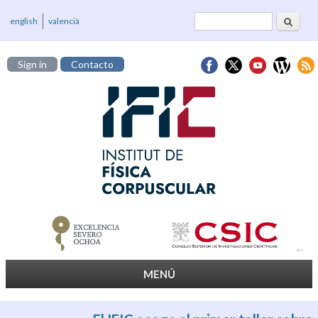
Buscar
Formulario de
english
valencià
búsqueda
Sign in
Contacto
MENÚ