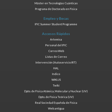
Máster en Tecnologías Cuánticas
Programa de Doctorado en Física
Empleo y Becas
IFIC Summer Student Programme
Accesos Rápidos
Artemisa
Personal del IFIC
Correo Web
Listas de Correo
Intervención (Autoservicio IRT)
HAL
Indico
WIKI.JS
Twiki
Dpto. de Física Atómica, Molecular y Nuclear (UV)
Dpto. de Física Teórica (UV)
Real Sociedad Española de Física
Web antigua