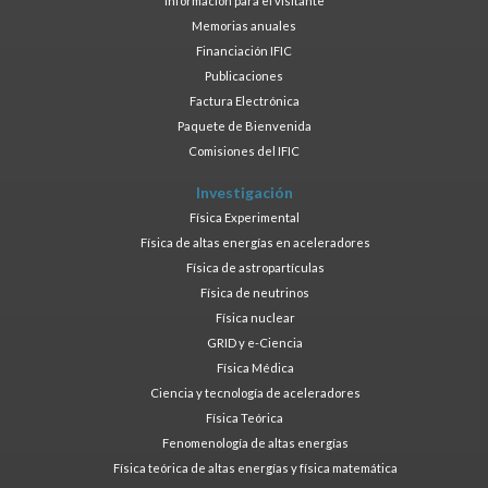
Información para el visitante
Memorias anuales
Financiación IFIC
Publicaciones
Factura Electrónica
Paquete de Bienvenida
Comisiones del IFIC
Investigación
Física Experimental
Física de altas energías en aceleradores
Física de astropartículas
Física de neutrinos
Física nuclear
GRID y e-Ciencia
Física Médica
Ciencia y tecnología de aceleradores
Física Teórica
Fenomenología de altas energías
Física teórica de altas energías y física matemática