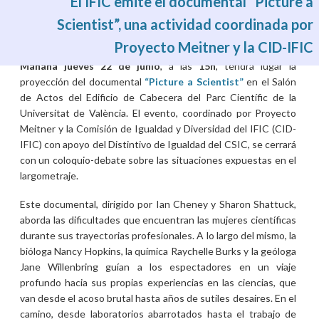
El IFIC emite el documental “Picture a
Scientist”, una actividad coordinada por
Proyecto Meitner y la CID-IFIC
Mié, 21/06/2023 - 01:48
Mañana
jueves 22 de junio
, a las
15h
, tendrá lugar la
proyección del documental
“Picture a Scientist”
en el Salón
de Actos del Edificio de Cabecera del Parc Científic de la
Universitat de València. El evento, coordinado por Proyecto
Meitner y la Comisión de Igualdad y Diversidad del IFIC (CID-
IFIC) con apoyo del Distintivo de Igualdad del CSIC, se cerrará
con un coloquio-debate sobre las situaciones expuestas en el
largometraje.
Este documental, dirigido por Ian Cheney y Sharon Shattuck,
aborda las dificultades que encuentran las mujeres científicas
durante sus trayectorias profesionales. A lo largo del mismo, la
bióloga Nancy Hopkins, la química Raychelle Burks y la geóloga
Jane Willenbring guían a los espectadores en un viaje
profundo hacia sus propias experiencias en las ciencias, que
van desde el acoso brutal hasta años de sutiles desaires. En el
camino, desde laboratorios abarrotados hasta el trabajo de