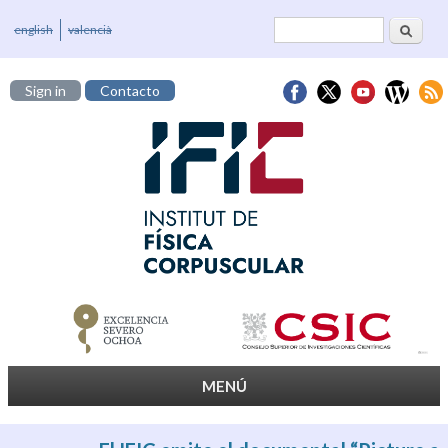
Buscar
Formulario de
english
valencià
búsqueda
Sign in
Contacto
MENÚ