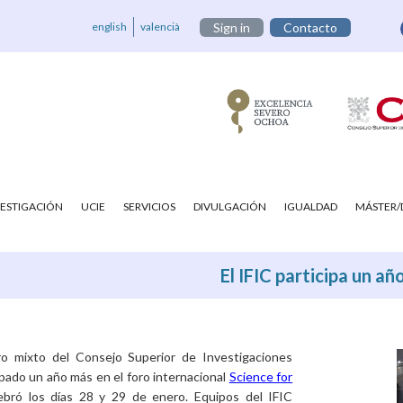
english
valencià
Sign in
Contacto
VESTIGACIÓN
UCIE
SERVICIOS
DIVULGACIÓN
IGUALDAD
MÁSTER
El IFIC participa un añ
tro mixto del Consejo Superior de Investigaciones
cipado un año más en el foro internacional
Science for
bró los días 28 y 29 de enero. Equipos del IFIC