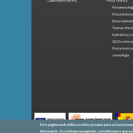
Comisiones del IFIC
Física Teórica
Fenomenologí
Física teóric
física matemá
Teorías efect
hadrónica y 
QCD e intera
Física teóric
cosmología
Este página web utiliza cookies propias para su funcionam
del usuario. Si continúa navegando, consideramos que ac