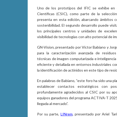
Uno de los prototipos del IFIC se exhibe en 
Científicas (CSIC), como parte de la selecci
presenta en esta edición, abarcando ámbitos com
sostenibilidad. El segundo desarrollo puede visi
los principales centros y unidades de excelen
visibilidad de tecnologías con alto potencial de im
GN-Vision, presentado por Víctor Babiano y Jorge
para la caracterización avanzada de residuo
técnicas de imagen computarizada e inteligencia a
eficiente y detallada en entornos industriales c
la identificación de actínidos en este tipo de resi
En palabras de Babiano, “este foro ha sido una pla
establecer contactos estratégicos con posi
profundamente agradecidos al CSIC por su ap
equipos ganadores del programa ACTIVA-T 2025; 
llegada al mercado”.
Por su parte,
LINrem
, presentado por Ariel Tar