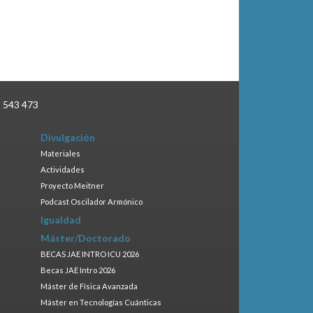
3 543 473
Divulgación
Materiales
Actividades
Proyecto Meitner
Podcast Oscilador Armónico
Igualdad
Máster/Doctorado
BECAS JAE INTRO ICU 2026
Becas JAE Intro 2026
Máster de Física Avanzada
Máster en Tecnologías Cuánticas