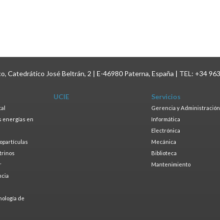
ico, Catedrático José Beltrán, 2 | E-46980 Paterna, España | TEL: +34 96
UCIE
Servicios
tal
Gerencia y Administración
as energías en
Informática
s
Electrónica
ropartículas
Mecánica
trinos
Biblioteca
r
Mantenimiento
ncia
a
nología de
s