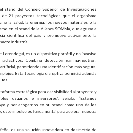
el stand del Consejo Superior de Investigaciones
ón de 21 proyectos tecnológicos que el organismo
o la salud, la energía, los nuevos materiales o la
tarse en el stand de la Alianza SOMMa, que agrupa a
cia científica del país y promueve activamente la
pacto industrial.
 Lerendegui, es un dispositivo portátil y no invasivo
s radiactivos. Combina detección gamma-neutrón,
rtificial, permitiendo una identificación más segura,
omplejos. Esta tecnología disruptiva permitirá además
duos.
taforma estratégica para dar visibilidad al proyecto y
bles usuarios e inversores”, señala. “Estamos
oyo y por acogernos en su stand como uno de los
este impulso es fundamental para acelerar nuestra
ifeño, es una solución innovadora en dosimetría de