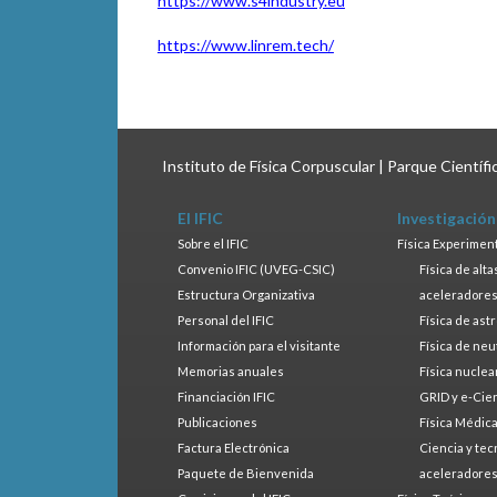
https://www.s4industry.eu
https://www.linrem.tech/
Instituto de Física Corpuscular | Parque Científ
El IFIC
Investigación
Sobre el IFIC
Física Experimen
Convenio IFIC (UVEG-CSIC)
Física de alt
Estructura Organizativa
aceleradore
Personal del IFIC
Física de ast
Información para el visitante
Física de neu
Memorias anuales
Física nuclea
Financiación IFIC
GRID y e-Cie
Publicaciones
Física Médic
Factura Electrónica
Ciencia y tec
Paquete de Bienvenida
aceleradore