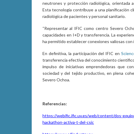
neutrones y protección radiológica, orientada a 
Esta tecnología contribuye a una planificación c
radiológica de pacientes y personal sanitario.
“Representar al IFIC como centro Severo Ocho
capacidades en I+D y transferencia. La experien
ha permitido establecer conexiones valiosas con i
En definitiva, la participación del IFIC en
Scienc
transferencia efectiva del conocimiento científico,
impulso de iniciativas emprendedoras que cone
sociedad y del tejido productivo, en plena cohe
Severo Ochoa.
Referencias:
https://webific.ific.uv.es/web/content/dos-equip
hackathon-activa-t-del-csic