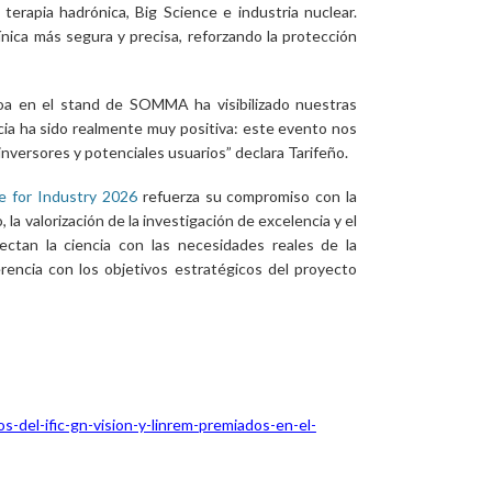
terapia hadrónica, Big Science e industria nuclear.
línica más segura y precisa, reforzando la protección
a en el stand de SOMMA ha visibilizado nuestras
cia ha sido realmente muy positiva: este evento nos
nversores y potenciales usuarios” declara Tarifeño.
e for Industry 2026
refuerza su compromiso con la
 la valorización de la investigación de excelencia y el
ctan la ciencia con las necesidades reales de la
rencia con los objetivos estratégicos del proyecto
os-del-ific-gn-vision-y-linrem-premiados-en-el-