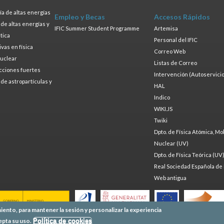
a de altas energías
Empleo y Becas
Accesos Rápidos
a de altas energías y
IFIC Summer Student Programme
Artemisa
tica
Personal del IFIC
ivas en física
Correo Web
nuclear
Listas de Correo
cciones fuertes
Intervención (Autoservicio
a de astropartículas y
HAL
Indico
WIKI.JS
Twiki
Dpto. de Física Atómica, Mo
Nuclear (UV)
Dpto. de Física Teórica (UV
Real Sociedad Española de 
Web antigua
iento, para mantener la sesión y personalizar la experiencia
epta su uso.
Política de cookies