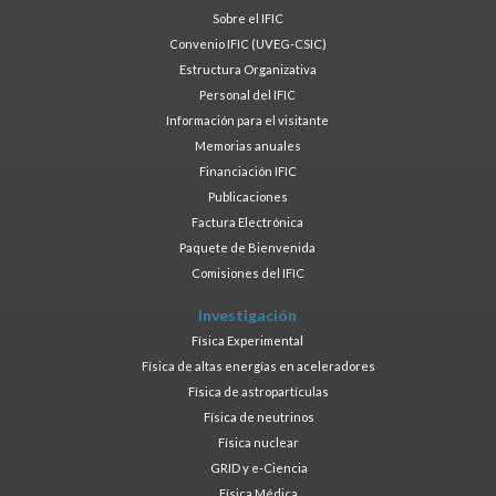
Sobre el IFIC
Convenio IFIC (UVEG-CSIC)
Estructura Organizativa
Personal del IFIC
Información para el visitante
Memorias anuales
Financiación IFIC
Publicaciones
Factura Electrónica
Paquete de Bienvenida
Comisiones del IFIC
Investigación
Física Experimental
Física de altas energías en aceleradores
Física de astropartículas
Física de neutrinos
Física nuclear
GRID y e-Ciencia
Física Médica