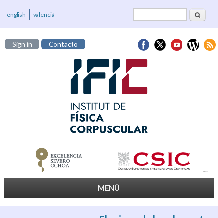
Buscar
Formulario de
english
valencià
búsqueda
Sign in
Contacto
MENÚ