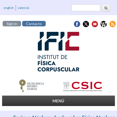
Buscar
Formulario de
english
valencià
búsqueda
Sign in
Contacto
MENÚ