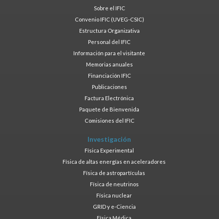
Sobre el IFIC
Convenio IFIC (UVEG-CSIC)
Estructura Organizativa
Personal del IFIC
Información para el visitante
Memorias anuales
Financiación IFIC
Publicaciones
Factura Electrónica
Paquete de Bienvenida
Comisiones del IFIC
Investigación
Física Experimental
Física de altas energías en aceleradores
Física de astropartículas
Física de neutrinos
Física nuclear
GRID y e-Ciencia
Física Médica