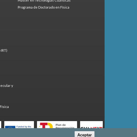
Máster en Tecnologías Cuánticas
Programa de Doctorado en Física
 IRT)
lecular y
)
Física
Aceptar