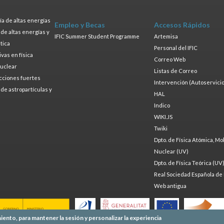
a de altas energías
Empleo y Becas
Accesos Rápidos
a de altas energías y
IFIC Summer Student Programme
Artemisa
tica
Personal del IFIC
ivas en física
Correo Web
nuclear
Listas de Correo
cciones fuertes
Intervención (Autoservicio
a de astropartículas y
HAL
Indico
WIKI.JS
Twiki
Dpto. de Física Atómica, Mo
Nuclear (UV)
Dpto. de Física Teórica (UV
Real Sociedad Española de 
Web antigua
iento, para mantener la sesión y personalizar la experiencia