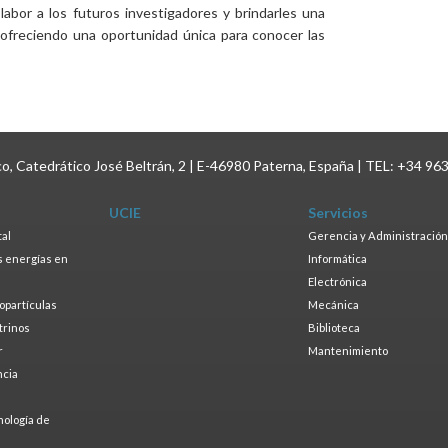
bor a los futuros investigadores y brindarles una
ica, ofreciendo una oportunidad única para conocer las
ico, Catedrático José Beltrán, 2 | E-46980 Paterna, España | TEL: +34 96
UCIE
Servicios
tal
Gerencia y Administración
as energías en
Informática
s
Electrónica
ropartículas
Mecánica
trinos
Biblioteca
r
Mantenimiento
ncia
a
nología de
s