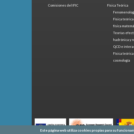
Comisiones del IFIC
Física Teórica
Fenomenologí
Física teóric
física matemá
Teorías efect
hadrónica y 
QCD e intera
Física teóric
cosmología
Este página web utiliza cookies propias para su funcionam