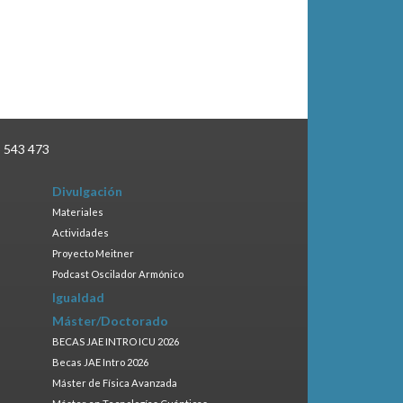
3 543 473
Divulgación
Materiales
Actividades
Proyecto Meitner
Podcast Oscilador Armónico
Igualdad
Máster/Doctorado
BECAS JAE INTRO ICU 2026
Becas JAE Intro 2026
Máster de Física Avanzada