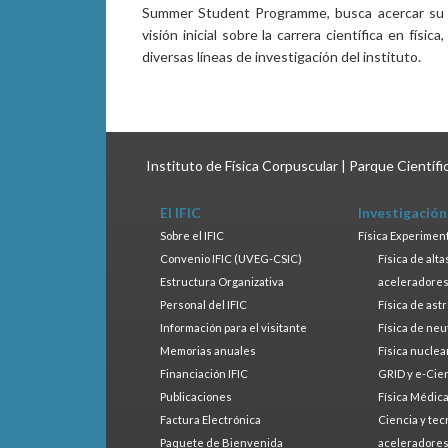
Summer Student Programme, busca acercar su la
visión inicial sobre la carrera científica en fís
diversas líneas de investigación del instituto.
Instituto de Física Corpuscular | Parque Científ
El IFIC
Investigación
Sobre el IFIC
Física Experimen
Convenio IFIC (UVEG-CSIC)
Física de alt
Estructura Organizativa
aceleradore
Personal del IFIC
Física de ast
Información para el visitante
Física de neu
Memorias anuales
Física nuclea
Financiación IFIC
GRID y e-Cie
Publicaciones
Física Médic
Factura Electrónica
Ciencia y tec
Paquete de Bienvenida
aceleradore