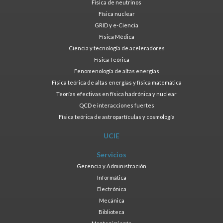
Física de neutrinos
Física nuclear
GRID y e-Ciencia
Física Médica
Ciencia y tecnología de aceleradores
Física Teórica
Fenomenología de altas energías
Física teórica de altas energías y física matemática
Teorías efectivas en física hadrónica y nuclear
QCD e interacciones fuertes
Física teórica de astropartículas y cosmología
UCIE
Servicios
Gerencia y Administración
Informática
Electrónica
Mecánica
Biblioteca