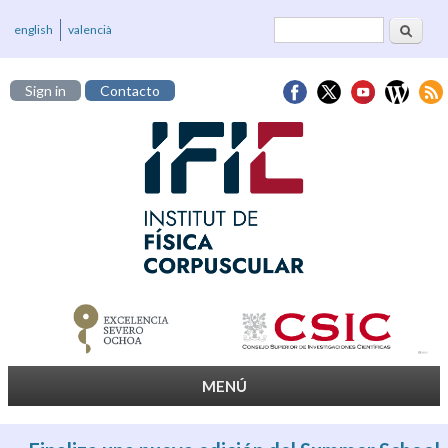
Buscar
Formulario de
english
valencià
búsqueda
Sign in
Contacto
MENÚ