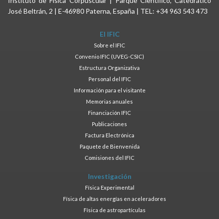
Instituto de Física Corpuscular | Parque Científico, Catedrático
José Beltrán, 2 | E-46980 Paterna, España | TEL: +34 963 543 473
El IFIC
Sobre el IFIC
Convenio IFIC (UVEG-CSIC)
Estructura Organizativa
Personal del IFIC
Información para el visitante
Memorias anuales
Financiación IFIC
Publicaciones
Factura Electrónica
Paquete de Bienvenida
Comisiones del IFIC
Investigación
Física Experimental
Física de altas energías en aceleradores
Física de astropartículas