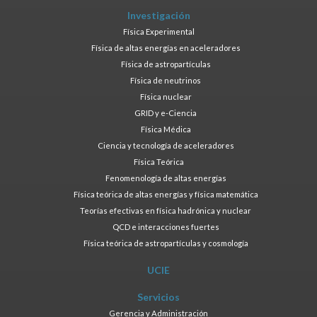
Investigación
Física Experimental
Física de altas energías en aceleradores
Física de astropartículas
Física de neutrinos
Física nuclear
GRID y e-Ciencia
Física Médica
Ciencia y tecnología de aceleradores
Física Teórica
Fenomenología de altas energías
Física teórica de altas energías y física matemática
Teorías efectivas en física hadrónica y nuclear
QCD e interacciones fuertes
Física teórica de astropartículas y cosmología
UCIE
Servicios
Gerencia y Administración