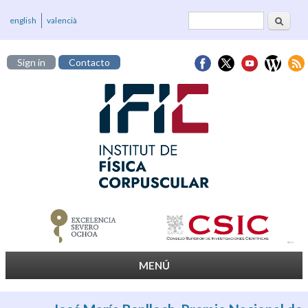
Buscar
Formulario de
english
valencià
búsqueda
Sign in
Contacto
MENÚ