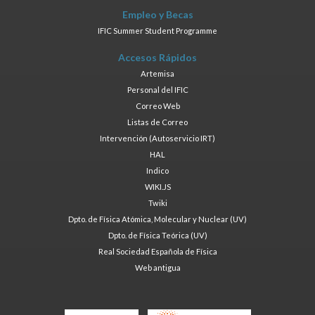
Empleo y Becas
IFIC Summer Student Programme
Accesos Rápidos
Artemisa
Personal del IFIC
Correo Web
Listas de Correo
Intervención (Autoservicio IRT)
HAL
Indico
WIKI.JS
Twiki
Dpto. de Física Atómica, Molecular y Nuclear (UV)
Dpto. de Física Teórica (UV)
Real Sociedad Española de Física
Web antigua